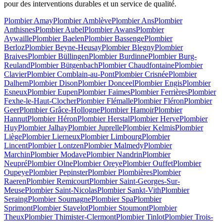
pour des interventions durables et un service de qualité.
Plombier Amay
Plombier Amblève
Plombier Ans
Plombier
Anthisnes
Plombier Aubel
Plombier Awans
Plombier
Aywaille
Plombier Baelen
Plombier Bassenge
Plombier
Berloz
Plombier Beyne-Heusay
Plombier Blegny
Plombier
Braives
Plombier Büllingen
Plombier Burdinne
Plombier Burg-
Reuland
Plombier Bütgenbach
Plombier Chaudfontaine
Plombier
Clavier
Plombier Comblain-au-Pont
Plombier Crisnée
Plombier
Dalhem
Plombier Dison
Plombier Donceel
Plombier Engis
Plombier
Esneux
Plombier Eupen
Plombier Faimes
Plombier Ferrières
Plombier
Fexhe-le-Haut-Clocher
Plombier Flémalle
Plombier Fléron
Plombier
Geer
Plombier Grâce-Hollogne
Plombier Hamoir
Plombier
Hannut
Plombier Héron
Plombier Herstal
Plombier Herve
Plombier
Huy
Plombier Jalhay
Plombier Juprelle
Plombier Kelmis
Plombier
Liège
Plombier Lierneux
Plombier Limbourg
Plombier
Lincent
Plombier Lontzen
Plombier Malmedy
Plombier
Marchin
Plombier Modave
Plombier Nandrin
Plombier
Neupré
Plombier Olne
Plombier Oreye
Plombier Ouffet
Plombier
Oupeye
Plombier Pepinster
Plombier Plombières
Plombier
Raeren
Plombier Remicourt
Plombier Saint-Georges-Sur-
Meuse
Plombier Saint-Nicolas
Plombier Sankt-Vith
Plombier
Seraing
Plombier Soumagne
Plombier Spa
Plombier
Sprimont
Plombier Stavelot
Plombier Stoumont
Plombier
Theux
Plombier Thimister-Clermont
Plombier Tinlot
Plombier Trois-