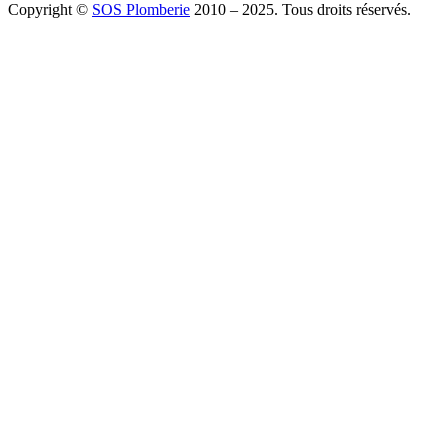
Copyright ©
SOS Plomberie
2010 – 2025. Tous droits réservés.
À Propos
Blog
Mentions légales
Copyright
Plomberie
Débouchage
Vidange
Chauffage
Facebook
Twitter
Youtube
Tiktok