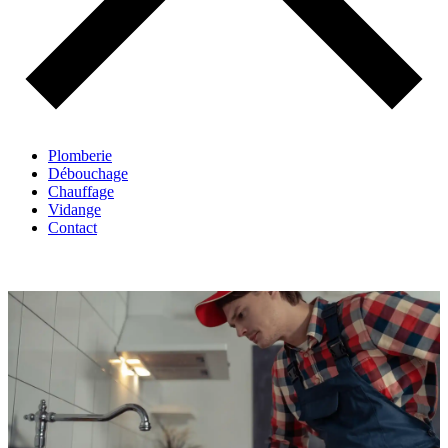
Plomberie
Débouchage
Chauffage
Vidange
Contact