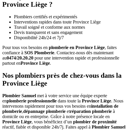
Province Liège ?
Plombiers certifiés et expérimentés
Interventions rapides dans toute Province Liège
Travail soigné et conforme aux normes
Devis transparent et sans engagement
Disponibilité 24h/24 et 7j/7
Pour tous vos besoins en
plomberie en Province Liège
, faites
confiance à
SOS Plomberie
. Contactez-nous dès maintenant
au
0474/20.20.20
pour une intervention rapide et professionnelle
partout en
Province Liège
.
Nos plombiers près de chez-vous dans la
Province Liège
Plombier Samuel
met à votre service une équipe experte
en
plomberie professionnelle
dans toute la
Province Liège
. Nous
intervenons rapidement pour tous vos besoins en
installation de
plomberie
,
dépannage plomberie
et
réparation plomberie
à
domicile ou en entreprise. Grâce à notre présence locale en
Province Liège
, vous bénéficiez d’un
plombier de proximité
réactif, fiable et disponible 24h/7j. Faites appel à
Plombier Samuel