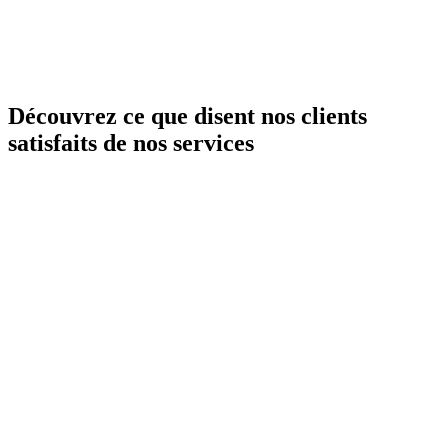
à
Verviers
.
Comment obtenir un devis plomberie à Verviers ?
Appelez-nous ou utilisez le formulaire en ligne :
devis gratuit et
personnalisé
pour fuite, chauffe-eau, sanitaire ou petite rénovation.
Réponse rapide pour
Verviers
.
Découvrez ce que disent nos clients
satisfaits de nos services