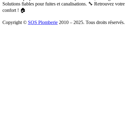
Solutions fiables pour fuites et canalisations. 🔧 Retrouvez votre
confort ! 🏠
Copyright ©
SOS Plomberie
2010 – 2025. Tous droits réservés.
À Propos
Blog
Mentions légales
Copyright
Plomberie
Débouchage
Vidange
Chauffage
Facebook
Twitter
Youtube
Tiktok