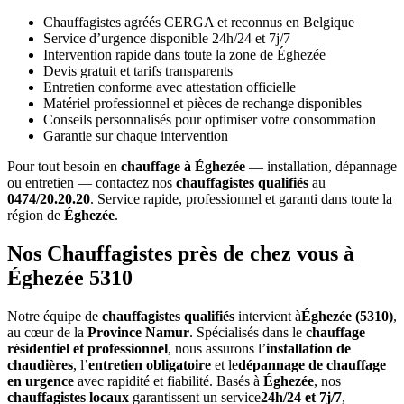
Chauffagistes agréés CERGA et reconnus en Belgique
Service d’urgence disponible 24h/24 et 7j/7
Intervention rapide dans toute la zone de Éghezée
Devis gratuit et tarifs transparents
Entretien conforme avec attestation officielle
Matériel professionnel et pièces de rechange disponibles
Conseils personnalisés pour optimiser votre consommation
Garantie sur chaque intervention
Pour tout besoin en
chauffage à Éghezée
— installation, dépannage
ou entretien — contactez nos
chauffagistes qualifiés
au
0474/20.20.20
. Service rapide, professionnel et garanti dans toute la
région de
Éghezée
.
Nos Chauffagistes près de chez vous à
Éghezée 5310
Notre équipe de
chauffagistes qualifiés
intervient à
Éghezée (5310)
,
au cœur de la
Province Namur
. Spécialisés dans le
chauffage
résidentiel et professionnel
, nous assurons l’
installation de
chaudières
, l’
entretien obligatoire
et le
dépannage de chauffage
en urgence
avec rapidité et fiabilité. Basés à
Éghezée
, nos
chauffagistes locaux
garantissent un service
24h/24 et 7j/7
,