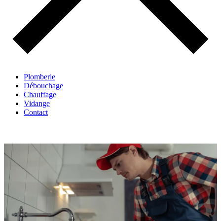
Plomberie
Débouchage
Chauffage
Vidange
Contact