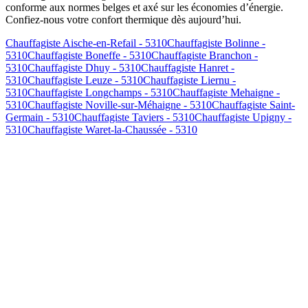
conforme aux normes belges et axé sur les économies d’énergie.
Confiez-nous votre confort thermique dès aujourd’hui.
Chauffagiste Aische-en-Refail - 5310
Chauffagiste Bolinne -
5310
Chauffagiste Boneffe - 5310
Chauffagiste Branchon -
5310
Chauffagiste Dhuy - 5310
Chauffagiste Hanret -
5310
Chauffagiste Leuze - 5310
Chauffagiste Liernu -
5310
Chauffagiste Longchamps - 5310
Chauffagiste Mehaigne -
5310
Chauffagiste Noville-sur-Méhaigne - 5310
Chauffagiste Saint-
Germain - 5310
Chauffagiste Taviers - 5310
Chauffagiste Upigny -
5310
Chauffagiste Waret-la-Chaussée - 5310
Combien coûte un
entretien de chaudière à Éghezée
?
Le prix d'un
entretien à Éghezée
varie entre 120€ et 200€ selon le
type de chaudière (gaz, mazout, pellets). Ce tarif inclut le nettoyage
complet, les réglages, l'analyse, et l'attestation officielle.