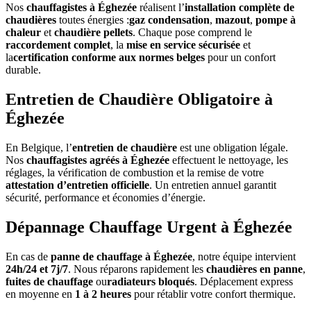
Nos
chauffagistes à Éghezée
réalisent l’
installation complète de
chaudières
toutes énergies :
gaz condensation
,
mazout
,
pompe à
chaleur
et
chaudière pellets
. Chaque pose comprend le
raccordement complet
, la
mise en service sécurisée
et
la
certification conforme aux normes belges
pour un confort
durable.
Entretien de Chaudière Obligatoire à
Éghezée
En Belgique, l’
entretien de chaudière
est une obligation légale.
Nos
chauffagistes agréés à Éghezée
effectuent le nettoyage, les
réglages, la vérification de combustion et la remise de votre
attestation d’entretien officielle
. Un entretien annuel garantit
sécurité, performance et économies d’énergie.
Dépannage Chauffage Urgent à Éghezée
En cas de
panne de chauffage à Éghezée
, notre équipe intervient
24h/24 et 7j/7
. Nous réparons rapidement les
chaudières en panne
,
fuites de chauffage
ou
radiateurs bloqués
. Déplacement express
en moyenne en
1 à 2 heures
pour rétablir votre confort thermique.