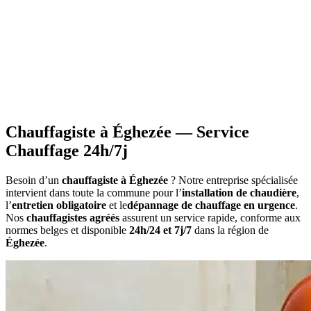
•
Information sur les primes
applicables à votre situation
•
Calcul du montant
estimatif des aides
•
Constitution du dossier
avec documents requis
•
Attestations nécessaires
pour votre demande
Chauffagiste à Éghezée — Service
Chauffage 24h/7j
Besoin d’un
chauffagiste à Éghezée
? Notre entreprise spécialisée
intervient dans toute la commune pour l’
installation de chaudière
,
l’
entretien obligatoire
et le
dépannage de chauffage en urgence
.
Nos
chauffagistes agréés
assurent un service rapide, conforme aux
normes belges et disponible
24h/24 et 7j/7
dans la région de
Éghezée
.