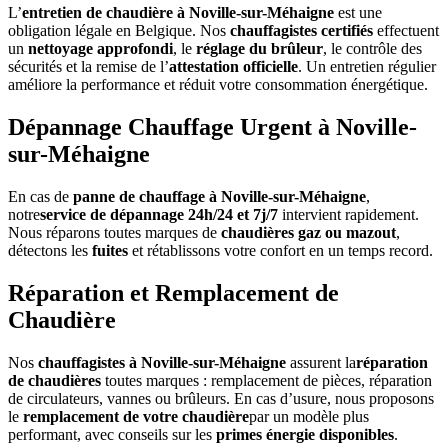
L’
entretien de chaudière à Noville-sur-Méhaigne
est une
obligation légale en Belgique. Nos
chauffagistes certifiés
effectuent
un
nettoyage approfondi
, le
réglage du brûleur
, le contrôle des
sécurités et la remise de l’
attestation officielle
. Un entretien régulier
améliore la performance et réduit votre consommation énergétique.
Dépannage Chauffage Urgent à Noville-
sur-Méhaigne
En cas de
panne de chauffage à Noville-sur-Méhaigne
,
notre
service de dépannage 24h/24 et 7j/7
intervient rapidement.
Nous réparons toutes marques de
chaudières gaz ou mazout
,
détectons les
fuites
et rétablissons votre confort en un temps record.
Réparation et Remplacement de
Chaudière
Nos
chauffagistes à Noville-sur-Méhaigne
assurent la
réparation
de chaudières
toutes marques : remplacement de pièces, réparation
de circulateurs, vannes ou brûleurs. En cas d’usure, nous proposons
le
remplacement de votre chaudière
par un modèle plus
performant, avec conseils sur les
primes énergie disponibles
.