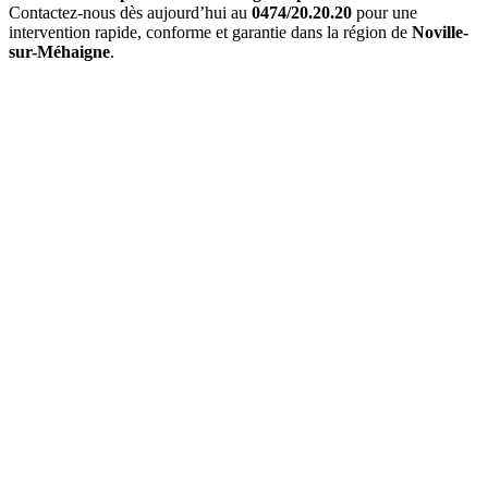
Contactez-nous dès aujourd’hui au
0474/20.20.20
pour une
intervention rapide, conforme et garantie dans la région de
Noville-
sur-Méhaigne
.
Quel est le délai d'
intervention à Noville-sur-Méhaigne
?
Pour une
urgence à Noville-sur-Méhaigne
, nous intervenons
généralement en
1 à 2 heures
. Pour les interventions planifiées,
nous nous adaptons à vos disponibilités.
Combien coûte un
entretien de chaudière à Noville-sur-
Méhaigne
?
Le prix d'un
entretien à Noville-sur-Méhaigne
varie entre 120€ et
200€ selon le type de chaudière. Ce tarif inclut l'entretien complet et
l'attestation officielle.
Proposez-vous un
contrat d'entretien
?
Oui, nous proposons des
contrats d'entretien annuel
avec tarif