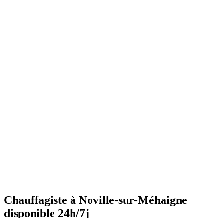
•
Vérifiez la pression
régulièrement (entre 1 et 1.5 bars)
•
Purgez les radiateurs
avant l'hiver
•
Ne couvrez pas les radiateurs
•
Maintenez une température constante
•
Faites l'entretien annuel
•
Consommation anormalement élevée
•
Bruits inhabituels
•
Perte de pression répétée
•
Radiateurs qui ne chauffent pas uniformément
•
Eau chaude irrégulière
Chauffagiste à Noville-sur-Méhaigne
disponible 24h/7j