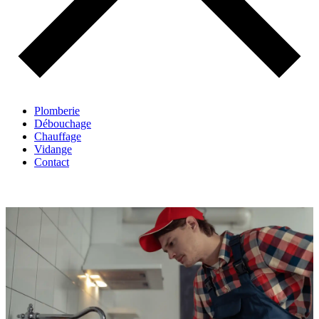
Plomberie
Débouchage
Chauffage
Vidange
Contact