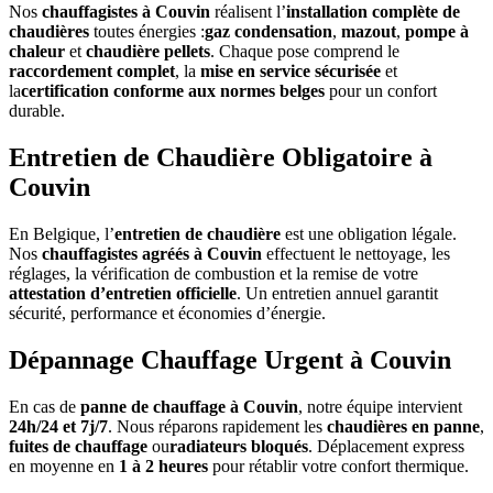
Nos
chauffagistes à Couvin
réalisent l’
installation complète de
chaudières
toutes énergies :
gaz condensation
,
mazout
,
pompe à
chaleur
et
chaudière pellets
. Chaque pose comprend le
raccordement complet
, la
mise en service sécurisée
et
la
certification conforme aux normes belges
pour un confort
durable.
Entretien de Chaudière Obligatoire à
Couvin
En Belgique, l’
entretien de chaudière
est une obligation légale.
Nos
chauffagistes agréés à Couvin
effectuent le nettoyage, les
réglages, la vérification de combustion et la remise de votre
attestation d’entretien officielle
. Un entretien annuel garantit
sécurité, performance et économies d’énergie.
Dépannage Chauffage Urgent à Couvin
En cas de
panne de chauffage à Couvin
, notre équipe intervient
24h/24 et 7j/7
. Nous réparons rapidement les
chaudières en panne
,
fuites de chauffage
ou
radiateurs bloqués
. Déplacement express
en moyenne en
1 à 2 heures
pour rétablir votre confort thermique.