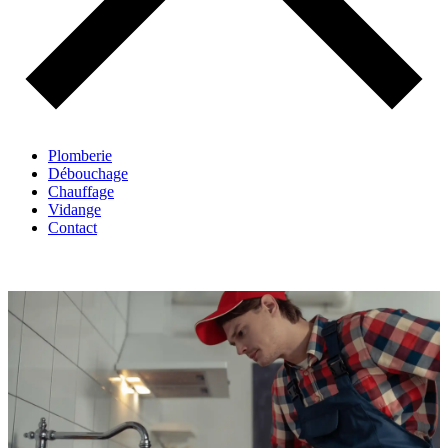
Plomberie
Débouchage
Chauffage
Vidange
Contact