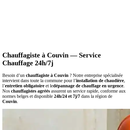
•
Information sur les primes
applicables à votre situation
•
Calcul du montant
estimatif des aides
•
Constitution du dossier
avec documents requis
•
Attestations nécessaires
pour votre demande
Chauffagiste à Couvin — Service
Chauffage 24h/7j
Besoin d’un
chauffagiste à Couvin
? Notre entreprise spécialisée
intervient dans toute la commune pour l’
installation de chaudière
,
l’
entretien obligatoire
et le
dépannage de chauffage en urgence
.
Nos
chauffagistes agréés
assurent un service rapide, conforme aux
normes belges et disponible
24h/24 et 7j/7
dans la région de
Couvin
.