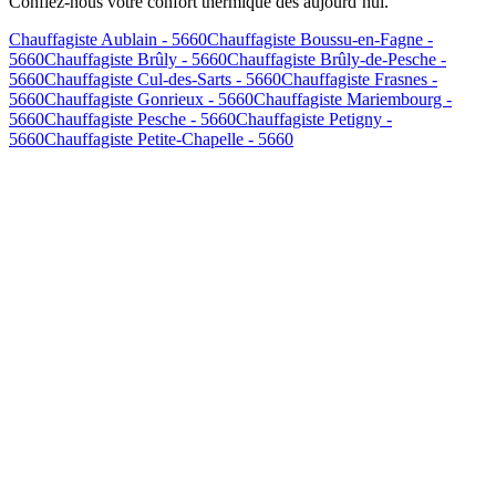
Confiez-nous votre confort thermique dès aujourd’hui.
Chauffagiste Aublain - 5660
Chauffagiste Boussu-en-Fagne -
5660
Chauffagiste Brûly - 5660
Chauffagiste Brûly-de-Pesche -
5660
Chauffagiste Cul-des-Sarts - 5660
Chauffagiste Frasnes -
5660
Chauffagiste Gonrieux - 5660
Chauffagiste Mariembourg -
5660
Chauffagiste Pesche - 5660
Chauffagiste Petigny -
5660
Chauffagiste Petite-Chapelle - 5660
Combien coûte un
entretien de chaudière à Couvin
?
Le prix d'un
entretien à Couvin
varie entre 120€ et 200€ selon le
type de chaudière (gaz, mazout, pellets). Ce tarif inclut le nettoyage
complet, les réglages, l'analyse, et l'attestation officielle.
Dans quel délai intervenez-vous pour une
urgence à Couvin
?
Pour une
urgence chauffage à Couvin
, notre délai d'intervention
moyen est de
1 à 2 heures
. En cas d'urgence critique, nous