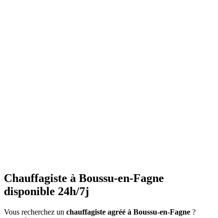
•
Vérifiez la pression
régulièrement (entre 1 et 1.5 bars)
•
Purgez les radiateurs
avant l'hiver
•
Ne couvrez pas les radiateurs
•
Maintenez une température constante
•
Faites l'entretien annuel
•
Consommation anormalement élevée
•
Bruits inhabituels
•
Perte de pression répétée
•
Radiateurs qui ne chauffent pas uniformément
•
Eau chaude irrégulière
Chauffagiste à Boussu-en-Fagne
disponible 24h/7j
Vous recherchez un
chauffagiste agréé à Boussu-en-Fagne
?