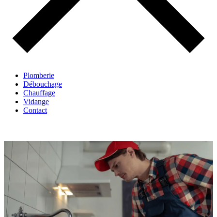
Plomberie
Débouchage
Chauffage
Vidange
Contact