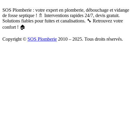
SOS Plomberie : votre expert en plomberie, débouchage et vidange
de fosse septique ! 🚿 Interventions rapides 24/7, devis gratuit.
Solutions fiables pour fuites et canalisations. 🔧 Retrouvez votre
confort ! 🏠
Copyright ©
SOS Plomberie
2010 – 2025. Tous droits réservés.
À Propos
Blog
Mentions légales
Copyright
Plomberie
Débouchage
Vidange
Chauffage
Facebook