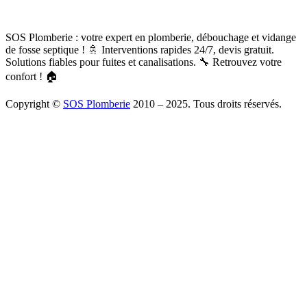
SOS Plomberie : votre expert en plomberie, débouchage et vidange
de fosse septique ! 🚿 Interventions rapides 24/7, devis gratuit.
Solutions fiables pour fuites et canalisations. 🔧 Retrouvez votre
confort ! 🏠
Copyright ©
SOS Plomberie
2010 – 2025. Tous droits réservés.
À Propos
Blog
Mentions légales
Copyright
Plomberie
Débouchage
Vidange
Chauffage