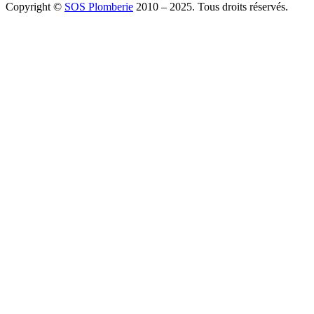
Copyright ©
SOS Plomberie
2010 – 2025. Tous droits réservés.
À Propos
Blog
Mentions légales
Copyright
Plomberie
Débouchage
Vidange
Chauffage
Facebook
Twitter
Youtube
Tiktok