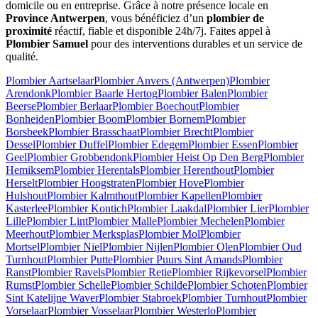
domicile ou en entreprise. Grâce à notre présence locale en
Province Antwerpen
, vous bénéficiez d’un
plombier de
proximité
réactif, fiable et disponible 24h/7j. Faites appel à
Plombier Samuel
pour des interventions durables et un service de
qualité.
Plombier Aartselaar
Plombier Anvers (Antwerpen)
Plombier
Arendonk
Plombier Baarle Hertog
Plombier Balen
Plombier
Beerse
Plombier Berlaar
Plombier Boechout
Plombier
Bonheiden
Plombier Boom
Plombier Bornem
Plombier
Borsbeek
Plombier Brasschaat
Plombier Brecht
Plombier
Dessel
Plombier Duffel
Plombier Edegem
Plombier Essen
Plombier
Geel
Plombier Grobbendonk
Plombier Heist Op Den Berg
Plombier
Hemiksem
Plombier Herentals
Plombier Herenthout
Plombier
Herselt
Plombier Hoogstraten
Plombier Hove
Plombier
Hulshout
Plombier Kalmthout
Plombier Kapellen
Plombier
Kasterlee
Plombier Kontich
Plombier Laakdal
Plombier Lier
Plombier
Lille
Plombier Lint
Plombier Malle
Plombier Mechelen
Plombier
Meerhout
Plombier Merksplas
Plombier Mol
Plombier
Mortsel
Plombier Niel
Plombier Nijlen
Plombier Olen
Plombier Oud
Turnhout
Plombier Putte
Plombier Puurs Sint Amands
Plombier
Ranst
Plombier Ravels
Plombier Retie
Plombier Rijkevorsel
Plombier
Rumst
Plombier Schelle
Plombier Schilde
Plombier Schoten
Plombier
Sint Katelijne Waver
Plombier Stabroek
Plombier Turnhout
Plombier
Vorselaar
Plombier Vosselaar
Plombier Westerlo
Plombier