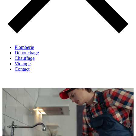
Plomberie
Débouchage
Chauffage
Vidange
Contact