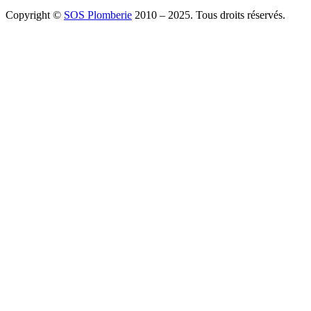
Copyright ©
SOS Plomberie
2010 – 2025. Tous droits réservés.
À Propos
Blog
Mentions légales
Copyright
Plomberie
Débouchage
Vidange
Chauffage
Facebook
Twitter
Youtube
Tiktok