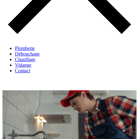
Plomberie
Débouchage
Chauffage
Vidange
Contact