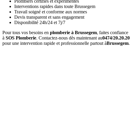
Plombiers certifiés et expérimentés
Interventions rapides dans toute Brussegem
Travail soigné et conforme aux normes
Devis transparent et sans engagement
Disponibilité 24h/24 et 7j/7
Pour tous vos besoins en
plomberie à Brussegem
, faites confiance
à
SOS Plomberie
. Contactez-nous dès maintenant au
0474/20.20.20
pour une intervention rapide et professionnelle partout à
Brussegem
.
Quels services propose SOS Plomberie à Brussegem ?
SOS Plomberie
intervient à
Brussegem
pour tous vos
travaux de
plomberie
: réparation et recherche de fuites,
débouchage
sanitaire
, remplacement de robinetterie,
entretien et dépannage de
chauffe-eau/boiler
, installation de WC, éviers, douches et salles de