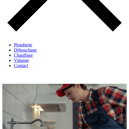
Plomberie
Débouchage
Chauffage
Vidange
Contact