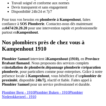
Travail soigné et conforme aux normes
Devis transparent et sans engagement
Disponibilité 24h/24 et 7j/7
Pour tous vos besoins en
plomberie à Kampenhout
, faites
confiance à
SOS Plomberie
. Contactez-nous dès maintenant
au
0474/20.20.20
pour une intervention rapide et professionnelle
partout en
Kampenhout
.
Nos plombiers près de chez vous à
Kampenhout 1910
Plombier Samuel
intervient à
Kampenhout (1910)
, en
Province
Brabant flamand
. Nous proposons des services complets
en
installation de plomberie
,
dépannage plomberie
et
réparation
plomberie
, pour particuliers comme pour entreprises. Grâce à notre
présence locale à
Kampenhout
, vous bénéficiez d’un
plombier de
proximité
, disponible
24h/7j
, réactif et fiable. Faites appel à
Plombier Samuel
pour un service professionnel et durable.
Plombier Berg - 1910
Plombier Buken - 1910
Plombier
Nederokkerzeel - 1910