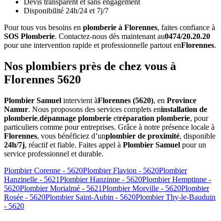
Devis transparent et sans engagement
Disponibilité 24h/24 et 7j/7
Pour tous vos besoins en
plomberie à Florennes
, faites confiance à
SOS Plomberie
. Contactez-nous dès maintenant au
0474/20.20.20
pour une intervention rapide et professionnelle partout en
Florennes
.
Nos plombiers près de chez vous à
Florennes 5620
Plombier Samuel
intervient à
Florennes (5620)
, en
Province
Namur
. Nous proposons des services complets en
installation de
plomberie
,
dépannage plomberie
et
réparation plomberie
, pour
particuliers comme pour entreprises. Grâce à notre présence locale à
Florennes
, vous bénéficiez d’un
plombier de proximité
, disponible
24h/7j
, réactif et fiable. Faites appel à
Plombier Samuel
pour un
service professionnel et durable.
Plombier Corenne - 5620
Plombier Flavion - 5620
Plombier
Hanzinelle - 5621
Plombier Hanzinne - 5620
Plombier Hemptinne -
5620
Plombier Morialmé - 5621
Plombier Morville - 5620
Plombier
Rosée - 5620
Plombier Saint-Aubin - 5620
Plombier Thy-le-Bauduin
- 5620