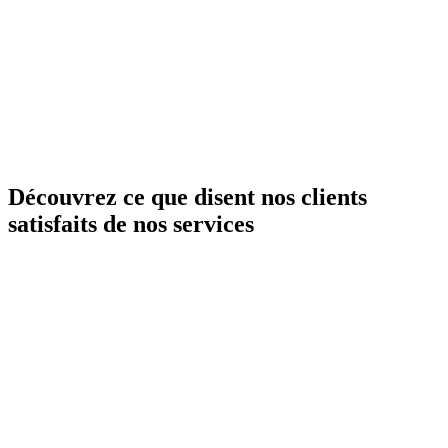
Florennes
.
Quels sont vos délais d’intervention à Florennes ?
Dépannage standard sous
24 h
en moyenne et prise en charge
immédiate
pour les urgences. Créneaux adaptés selon votre quartier
à
Florennes
.
Comment obtenir un devis plomberie à Florennes ?
Appelez-nous ou utilisez le formulaire en ligne :
devis gratuit et
personnalisé
pour fuite, chauffe-eau, sanitaire ou petite rénovation.
Réponse rapide pour
Florennes
.
Découvrez ce que disent nos clients
satisfaits de nos services