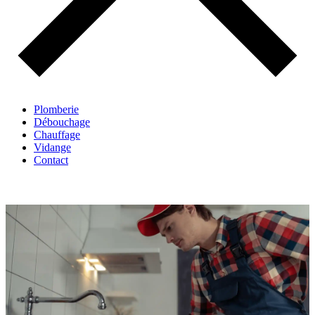
Plomberie
Débouchage
Chauffage
Vidange
Contact