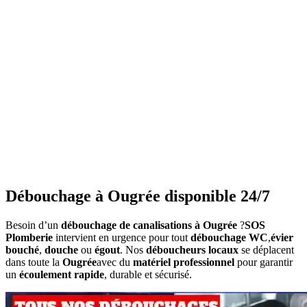
Garantie 2 ans
Disponibilité 24h/24 et 7j/7
Appelez maintenant: 0474/20.20.20
Demander un devis gratuit
Débouchage à Ougrée disponible 24/7
Besoin d’un
débouchage de canalisations à Ougrée
?
SOS
Plomberie
intervient en urgence pour tout
débouchage WC
,
évier
bouché
,
douche
ou
égout
. Nos
déboucheurs locaux
se déplacent
dans toute la
Ougrée
avec du
matériel professionnel
pour garantir
un
écoulement rapide
, durable et sécurisé.