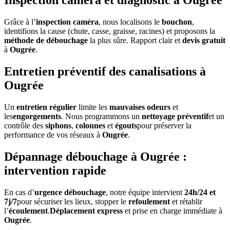
Inspection caméra et diagnostic à Ougrée
Grâce à l’
inspection caméra
, nous localisons le
bouchon
,
identifions la cause (chute, casse, graisse, racines) et proposons la
méthode de débouchage
la plus sûre. Rapport clair et
devis gratuit
à
Ougrée
.
Entretien préventif des canalisations à
Ougrée
Un
entretien régulier
limite les
mauvaises odeurs
et
les
engorgements
. Nous programmons un
nettoyage préventif
et un
contrôle des
siphons
,
colonnes
et
égouts
pour préserver la
performance de vos réseaux à
Ougrée
.
Dépannage débouchage à Ougrée :
intervention rapide
En cas d’
urgence débouchage
, notre équipe intervient
24h/24 et
7j/7
pour sécuriser les lieux, stopper le
refoulement
et rétablir
l’
écoulement
.
Déplacement express
et prise en charge immédiate à
Ougrée
.