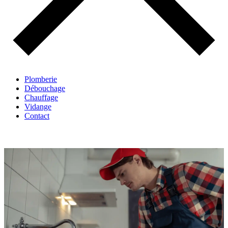
Plomberie
Débouchage
Chauffage
Vidange
Contact