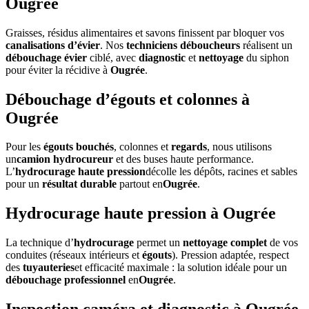
Ougrée
Graisses, résidus alimentaires et savons finissent par bloquer vos
canalisations d’évier
. Nos
techniciens déboucheurs
réalisent un
débouchage évier
ciblé, avec
diagnostic
et
nettoyage
du siphon
pour éviter la récidive à
Ougrée
.
Débouchage d’égouts et colonnes à
Ougrée
Pour les
égouts bouchés
, colonnes et
regards
, nous utilisons
un
camion hydrocureur
et des buses haute performance.
L’
hydrocurage haute pression
décolle les dépôts, racines et sables
pour un
résultat durable
partout en
Ougrée
.
Hydrocurage haute pression à Ougrée
La technique d’
hydrocurage
permet un
nettoyage complet
de vos
conduites (réseaux intérieurs et
égouts
). Pression adaptée, respect
des
tuyauteries
et efficacité maximale : la solution idéale pour un
débouchage professionnel
en
Ougrée
.