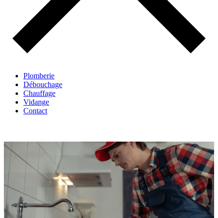
Plomberie
Débouchage
Chauffage
Vidange
Contact