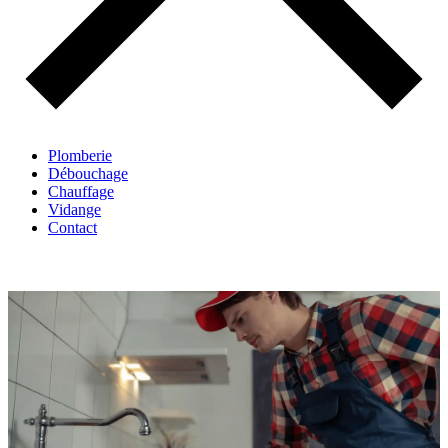
Plomberie
Débouchage
Chauffage
Vidange
Contact