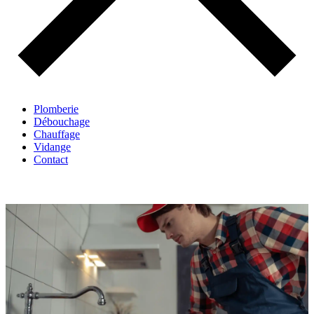
Plomberie
Débouchage
Chauffage
Vidange
Contact