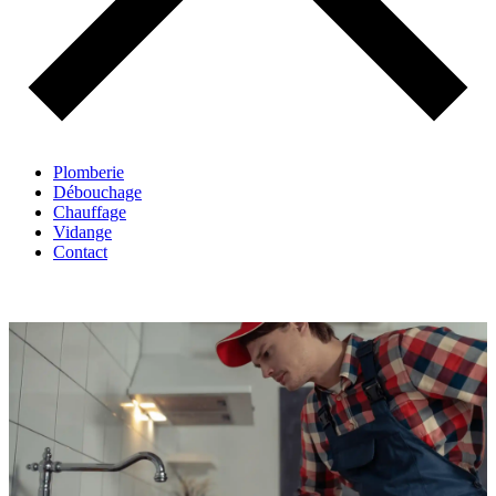
Plomberie
Débouchage
Chauffage
Vidange
Contact