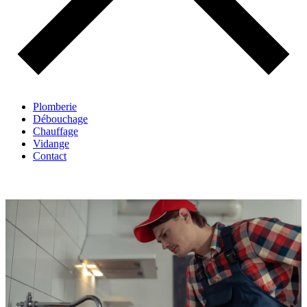
Plomberie
Débouchage
Chauffage
Vidange
Contact