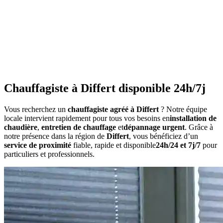
•
Consommation anormalement élevée
•
Bruits inhabituels
•
Perte de pression répétée
•
Radiateurs qui ne chauffent pas uniformément
•
Eau chaude irrégulière
Chauffagiste à Differt disponible 24h/7j
Vous recherchez un
chauffagiste agréé à Differt
? Notre équipe
locale intervient rapidement pour tous vos besoins en
installation de
chaudière
,
entretien de chauffage
et
dépannage urgent
. Grâce à
notre présence dans la région de
Differt
, vous bénéficiez d’un
service de proximité
fiable, rapide et disponible
24h/24 et 7j/7
pour
particuliers et professionnels.