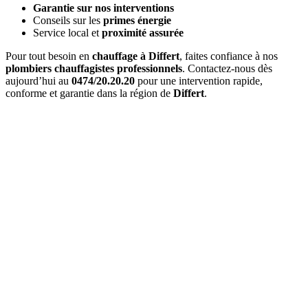
Garantie sur nos interventions
Conseils sur les
primes énergie
Service local et
proximité assurée
Pour tout besoin en
chauffage à Differt
, faites confiance à nos
plombiers chauffagistes professionnels
. Contactez-nous dès
aujourd’hui au
0474/20.20.20
pour une intervention rapide,
conforme et garantie dans la région de
Differt
.
Quel est le délai d'
intervention à Differt
?
Pour une
urgence à Differt
, nous intervenons généralement en
1 à
2 heures
. Pour les interventions planifiées, nous nous adaptons à
vos disponibilités.
Combien coûte un
entretien de chaudière à Differt
?
Le prix d'un
entretien à Differt
varie entre 120€ et 200€ selon le
type de chaudière. Ce tarif inclut l'entretien complet et l'attestation