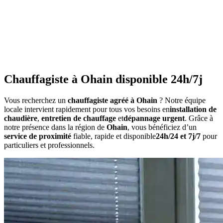
•
Consommation anormalement élevée
•
Bruits inhabituels
•
Perte de pression répétée
•
Radiateurs qui ne chauffent pas uniformément
•
Eau chaude irrégulière
Chauffagiste à Ohain disponible 24h/7j
Vous recherchez un
chauffagiste agréé à Ohain
? Notre équipe
locale intervient rapidement pour tous vos besoins en
installation de
chaudière
,
entretien de chauffage
et
dépannage urgent
. Grâce à
notre présence dans la région de
Ohain
, vous bénéficiez d’un
service de proximité
fiable, rapide et disponible
24h/24 et 7j/7
pour
particuliers et professionnels.