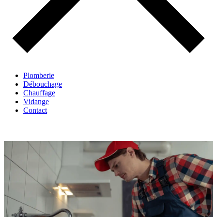
Plomberie
Débouchage
Chauffage
Vidange
Contact