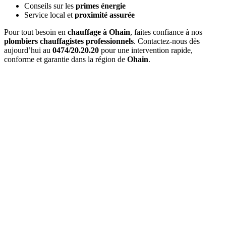
Conseils sur les
primes énergie
Service local et
proximité assurée
Pour tout besoin en
chauffage à Ohain
, faites confiance à nos
plombiers chauffagistes professionnels
. Contactez-nous dès
aujourd’hui au
0474/20.20.20
pour une intervention rapide,
conforme et garantie dans la région de
Ohain
.
Quel est le délai d'
intervention à Ohain
?
Pour une
urgence à Ohain
, nous intervenons généralement en
1 à 2
heures
. Pour les interventions planifiées, nous nous adaptons à vos
disponibilités.
Combien coûte un
entretien de chaudière à Ohain
?
Le prix d'un
entretien à Ohain
varie entre 120€ et 200€ selon le
type de chaudière. Ce tarif inclut l'entretien complet et l'attestation
officielle.