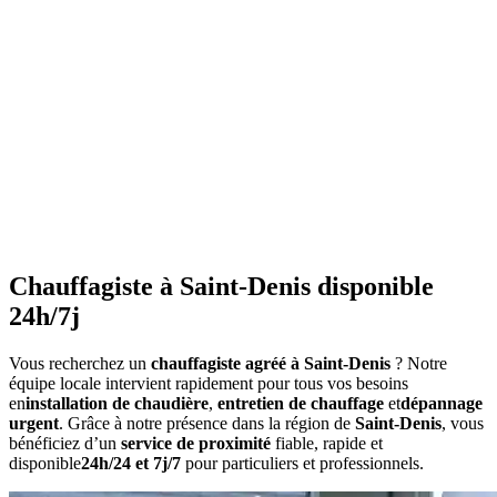
•
Purgez les radiateurs
avant l'hiver
•
Ne couvrez pas les radiateurs
•
Maintenez une température constante
•
Faites l'entretien annuel
•
Consommation anormalement élevée
•
Bruits inhabituels
•
Perte de pression répétée
•
Radiateurs qui ne chauffent pas uniformément
•
Eau chaude irrégulière
Chauffagiste à Saint-Denis disponible
24h/7j
Vous recherchez un
chauffagiste agréé à Saint-Denis
? Notre
équipe locale intervient rapidement pour tous vos besoins
en
installation de chaudière
,
entretien de chauffage
et
dépannage
urgent
. Grâce à notre présence dans la région de
Saint-Denis
, vous
bénéficiez d’un
service de proximité
fiable, rapide et
disponible
24h/24 et 7j/7
pour particuliers et professionnels.