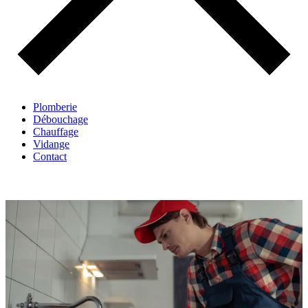
Plomberie
Débouchage
Chauffage
Vidange
Contact