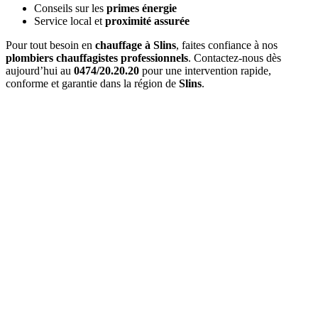
Conseils sur les
primes énergie
Service local et
proximité assurée
Pour tout besoin en
chauffage à Slins
, faites confiance à nos
plombiers chauffagistes professionnels
. Contactez-nous dès
aujourd’hui au
0474/20.20.20
pour une intervention rapide,
conforme et garantie dans la région de
Slins
.
Quel est le délai d'
intervention à Slins
?
Pour une
urgence à Slins
, nous intervenons généralement en
1 à 2
heures
. Pour les interventions planifiées, nous nous adaptons à vos
disponibilités.
Combien coûte un
entretien de chaudière à Slins
?
Le prix d'un
entretien à Slins
varie entre 120€ et 200€ selon le type
de chaudière. Ce tarif inclut l'entretien complet et l'attestation
officielle.
Proposez-vous un
contrat d'entretien
?