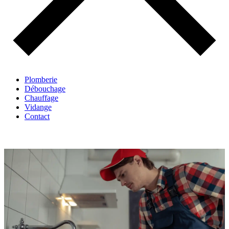
Plomberie
Débouchage
Chauffage
Vidange
Contact