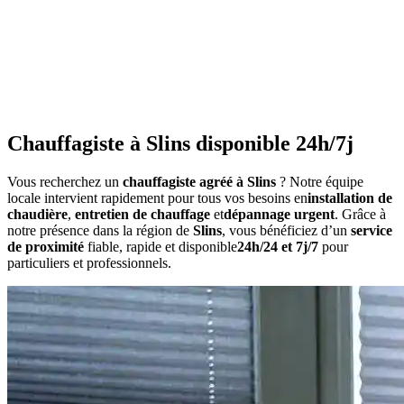
•
Consommation anormalement élevée
•
Bruits inhabituels
•
Perte de pression répétée
•
Radiateurs qui ne chauffent pas uniformément
•
Eau chaude irrégulière
Chauffagiste à Slins disponible 24h/7j
Vous recherchez un
chauffagiste agréé à Slins
? Notre équipe
locale intervient rapidement pour tous vos besoins en
installation de
chaudière
,
entretien de chauffage
et
dépannage urgent
. Grâce à
notre présence dans la région de
Slins
, vous bénéficiez d’un
service
de proximité
fiable, rapide et disponible
24h/24 et 7j/7
pour
particuliers et professionnels.