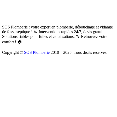
SOS Plomberie : votre expert en plomberie, débouchage et vidange
de fosse septique ! 🚿 Interventions rapides 24/7, devis gratuit.
Solutions fiables pour fuites et canalisations. 🔧 Retrouvez votre
confort ! 🏠
Copyright ©
SOS Plomberie
2010 – 2025. Tous droits réservés.
À Propos
Blog
Mentions légales
Copyright
Plomberie
Débouchage
Vidange
Chauffage