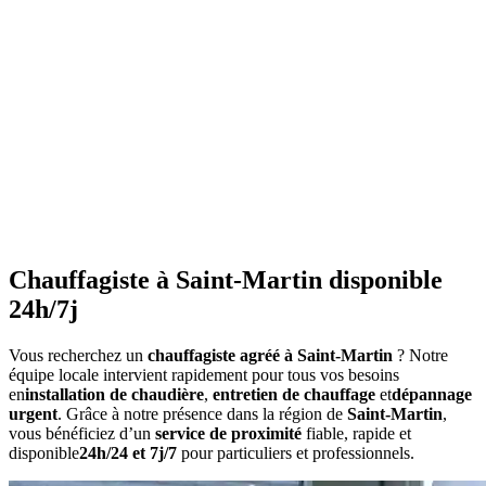
•
Purgez les radiateurs
avant l'hiver
•
Ne couvrez pas les radiateurs
•
Maintenez une température constante
•
Faites l'entretien annuel
•
Consommation anormalement élevée
•
Bruits inhabituels
•
Perte de pression répétée
•
Radiateurs qui ne chauffent pas uniformément
•
Eau chaude irrégulière
Chauffagiste à Saint-Martin disponible
24h/7j
Vous recherchez un
chauffagiste agréé à Saint-Martin
? Notre
équipe locale intervient rapidement pour tous vos besoins
en
installation de chaudière
,
entretien de chauffage
et
dépannage
urgent
. Grâce à notre présence dans la région de
Saint-Martin
,
vous bénéficiez d’un
service de proximité
fiable, rapide et
disponible
24h/24 et 7j/7
pour particuliers et professionnels.