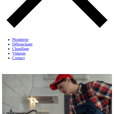
Plomberie
Débouchage
Chauffage
Vidange
Contact