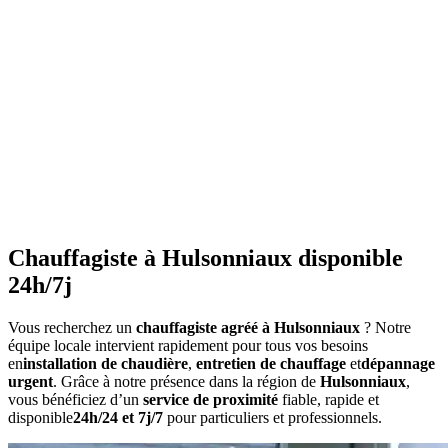
•
Purgez les radiateurs
avant l'hiver
•
Ne couvrez pas les radiateurs
•
Maintenez une température constante
•
Faites l'entretien annuel
•
Consommation anormalement élevée
•
Bruits inhabituels
•
Perte de pression répétée
•
Radiateurs qui ne chauffent pas uniformément
•
Eau chaude irrégulière
Chauffagiste à Hulsonniaux disponible
24h/7j
Vous recherchez un
chauffagiste agréé à Hulsonniaux
? Notre
équipe locale intervient rapidement pour tous vos besoins
en
installation de chaudière
,
entretien de chauffage
et
dépannage
urgent
. Grâce à notre présence dans la région de
Hulsonniaux
,
vous bénéficiez d’un
service de proximité
fiable, rapide et
disponible
24h/24 et 7j/7
pour particuliers et professionnels.