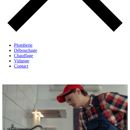
Plomberie
Débouchage
Chauffage
Vidange
Contact