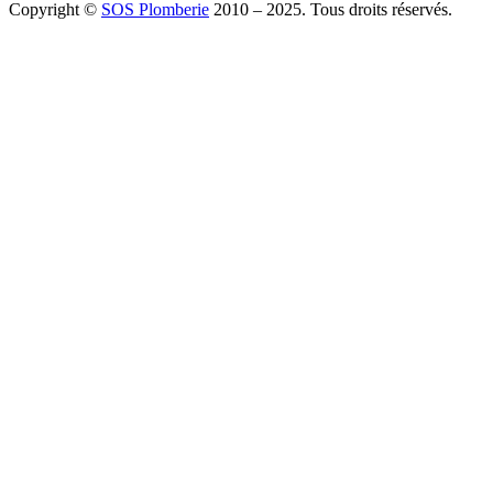
Copyright ©
SOS Plomberie
2010 – 2025. Tous droits réservés.
À Propos
Blog
Mentions légales
Copyright
Plomberie
Débouchage
Vidange
Chauffage
Facebook
Twitter
Youtube
Tiktok