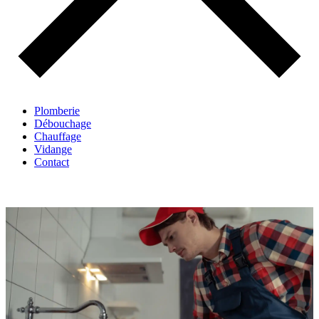
Plomberie
Débouchage
Chauffage
Vidange
Contact