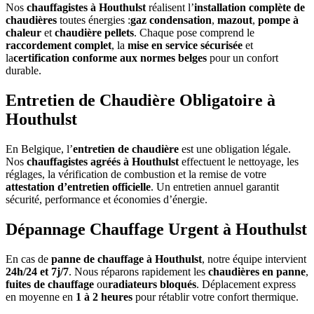
Nos
chauffagistes à Houthulst
réalisent l’
installation complète de
chaudières
toutes énergies :
gaz condensation
,
mazout
,
pompe à
chaleur
et
chaudière pellets
. Chaque pose comprend le
raccordement complet
, la
mise en service sécurisée
et
la
certification conforme aux normes belges
pour un confort
durable.
Entretien de Chaudière Obligatoire à
Houthulst
En Belgique, l’
entretien de chaudière
est une obligation légale.
Nos
chauffagistes agréés à Houthulst
effectuent le nettoyage, les
réglages, la vérification de combustion et la remise de votre
attestation d’entretien officielle
. Un entretien annuel garantit
sécurité, performance et économies d’énergie.
Dépannage Chauffage Urgent à Houthulst
En cas de
panne de chauffage à Houthulst
, notre équipe intervient
24h/24 et 7j/7
. Nous réparons rapidement les
chaudières en panne
,
fuites de chauffage
ou
radiateurs bloqués
. Déplacement express
en moyenne en
1 à 2 heures
pour rétablir votre confort thermique.