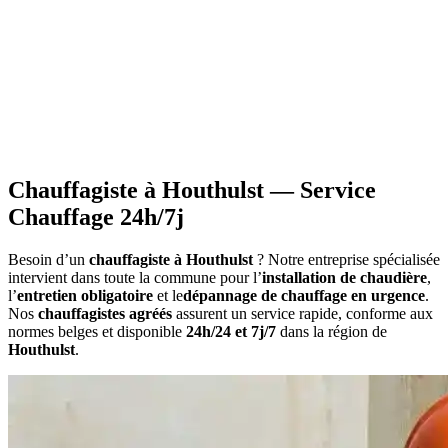
•
Information sur les primes
applicables à votre situation
•
Calcul du montant
estimatif des aides
•
Constitution du dossier
avec documents requis
•
Attestations nécessaires
pour votre demande
Chauffagiste à Houthulst — Service
Chauffage 24h/7j
Besoin d’un
chauffagiste à Houthulst
? Notre entreprise spécialisée
intervient dans toute la commune pour l’
installation de chaudière
,
l’
entretien obligatoire
et le
dépannage de chauffage en urgence
.
Nos
chauffagistes agréés
assurent un service rapide, conforme aux
normes belges et disponible
24h/24 et 7j/7
dans la région de
Houthulst
.