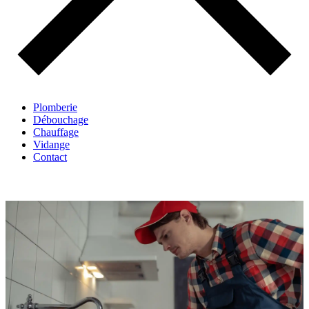
Plomberie
Débouchage
Chauffage
Vidange
Contact