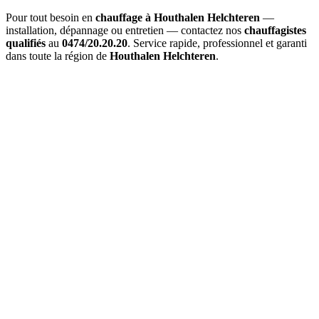
Pour tout besoin en
chauffage à Houthalen Helchteren
—
installation, dépannage ou entretien — contactez nos
chauffagistes
qualifiés
au
0474/20.20.20
. Service rapide, professionnel et garanti
dans toute la région de
Houthalen Helchteren
.
Combien coûte un
entretien de chaudière à Houthalen
Helchteren
?
Le prix d'un
entretien à Houthalen Helchteren
varie entre 120€ et
200€ selon le type de chaudière (gaz, mazout, pellets). Ce tarif inclut
le nettoyage complet, les réglages, l'analyse, et l'attestation officielle.
Dans quel délai intervenez-vous pour une
urgence à Houthalen
Helchteren
?
Pour une
urgence chauffage à Houthalen Helchteren
, notre délai
d'intervention moyen est de
1 à 2 heures
. En cas d'urgence critique,