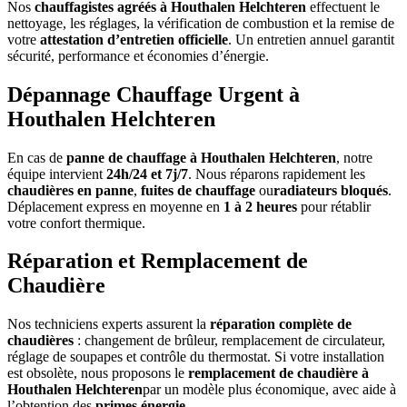
Nos
chauffagistes agréés à Houthalen Helchteren
effectuent le
nettoyage, les réglages, la vérification de combustion et la remise de
votre
attestation d’entretien officielle
. Un entretien annuel garantit
sécurité, performance et économies d’énergie.
Dépannage Chauffage Urgent à
Houthalen Helchteren
En cas de
panne de chauffage à Houthalen Helchteren
, notre
équipe intervient
24h/24 et 7j/7
. Nous réparons rapidement les
chaudières en panne
,
fuites de chauffage
ou
radiateurs bloqués
.
Déplacement express en moyenne en
1 à 2 heures
pour rétablir
votre confort thermique.
Réparation et Remplacement de
Chaudière
Nos techniciens experts assurent la
réparation complète de
chaudières
: changement de brûleur, remplacement de circulateur,
réglage de soupapes et contrôle du thermostat. Si votre installation
est obsolète, nous proposons le
remplacement de chaudière à
Houthalen Helchteren
par un modèle plus économique, avec aide à
l’obtention des
primes énergie
.