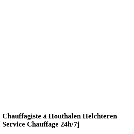
•
Prime chaudière gaz condensation
- Aide au remplacement
d'ancienne chaudière
•
Prime pompe à chaleur
- Montants importants pour
installation PAC
•
Prime isolation
- Complémentaire aux travaux de chauffage
•
Primes communales
- Certaines villes dont Houthalen
Helchteren proposent des aides supplémentaires
•
Réductions fiscales
- Avantages TVA réduite pour certains
travaux
•
Information sur les primes
applicables à votre situation
•
Calcul du montant
estimatif des aides
•
Constitution du dossier
avec documents requis
•
Attestations nécessaires
pour votre demande
Chauffagiste à Houthalen Helchteren —
Service Chauffage 24h/7j