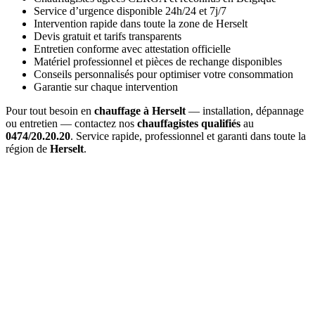
Service d’urgence disponible 24h/24 et 7j/7
Intervention rapide dans toute la zone de Herselt
Devis gratuit et tarifs transparents
Entretien conforme avec attestation officielle
Matériel professionnel et pièces de rechange disponibles
Conseils personnalisés pour optimiser votre consommation
Garantie sur chaque intervention
Pour tout besoin en
chauffage à Herselt
— installation, dépannage
ou entretien — contactez nos
chauffagistes qualifiés
au
0474/20.20.20
. Service rapide, professionnel et garanti dans toute la
région de
Herselt
.
Combien coûte un
entretien de chaudière à Herselt
?
Le prix d'un
entretien à Herselt
varie entre 120€ et 200€ selon le
type de chaudière (gaz, mazout, pellets). Ce tarif inclut le nettoyage