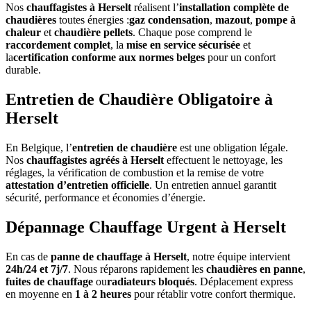
Nos
chauffagistes à Herselt
réalisent l’
installation complète de
chaudières
toutes énergies :
gaz condensation
,
mazout
,
pompe à
chaleur
et
chaudière pellets
. Chaque pose comprend le
raccordement complet
, la
mise en service sécurisée
et
la
certification conforme aux normes belges
pour un confort
durable.
Entretien de Chaudière Obligatoire à
Herselt
En Belgique, l’
entretien de chaudière
est une obligation légale.
Nos
chauffagistes agréés à Herselt
effectuent le nettoyage, les
réglages, la vérification de combustion et la remise de votre
attestation d’entretien officielle
. Un entretien annuel garantit
sécurité, performance et économies d’énergie.
Dépannage Chauffage Urgent à Herselt
En cas de
panne de chauffage à Herselt
, notre équipe intervient
24h/24 et 7j/7
. Nous réparons rapidement les
chaudières en panne
,
fuites de chauffage
ou
radiateurs bloqués
. Déplacement express
en moyenne en
1 à 2 heures
pour rétablir votre confort thermique.