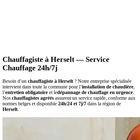
•
Information sur les primes
applicables à votre situation
•
Calcul du montant
estimatif des aides
•
Constitution du dossier
avec documents requis
•
Attestations nécessaires
pour votre demande
Chauffagiste à Herselt — Service
Chauffage 24h/7j
Besoin d’un
chauffagiste à Herselt
? Notre entreprise spécialisée
intervient dans toute la commune pour l’
installation de chaudière
,
l’
entretien obligatoire
et le
dépannage de chauffage en urgence
.
Nos
chauffagistes agréés
assurent un service rapide, conforme aux
normes belges et disponible
24h/24 et 7j/7
dans la région de
Herselt
.