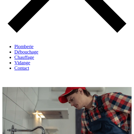
Plomberie
Débouchage
Chauffage
Vidange
Contact