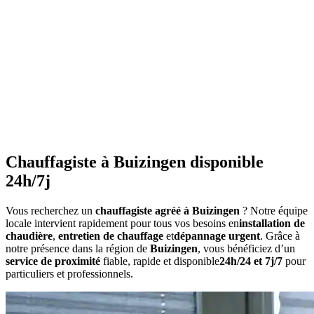
•
Ne couvrez pas les radiateurs
•
Maintenez une température constante
•
Faites l'entretien annuel
•
Consommation anormalement élevée
•
Bruits inhabituels
•
Perte de pression répétée
•
Radiateurs qui ne chauffent pas uniformément
•
Eau chaude irrégulière
Chauffagiste à Buizingen disponible
24h/7j
Vous recherchez un
chauffagiste agréé à Buizingen
? Notre équipe
locale intervient rapidement pour tous vos besoins en
installation de
chaudière
,
entretien de chauffage
et
dépannage urgent
. Grâce à
notre présence dans la région de
Buizingen
, vous bénéficiez d’un
service de proximité
fiable, rapide et disponible
24h/24 et 7j/7
pour
particuliers et professionnels.