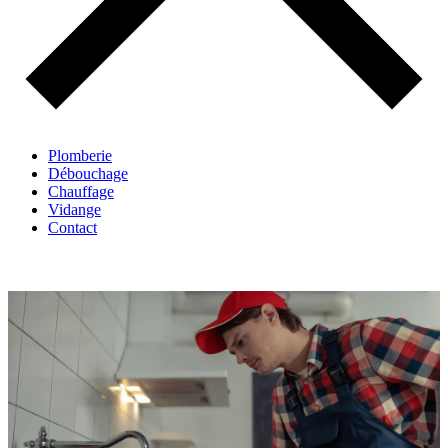
Plomberie
Débouchage
Chauffage
Vidange
Contact