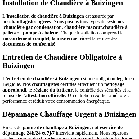
Installation de Chaudière à Buizingen
L’
installation de chaudière à Buizingen
est assurée par
nos
chauffagistes agréés
. Nous posons tous types de systèmes
:
chaudière gaz condensation
,
chaudière mazout
,
chaudière à
pellets
ou
pompe à chaleur
. Chaque installation comprend le
raccordement complet
, la
mise en service
et la remise des
documents de conformité
.
Entretien de Chaudière Obligatoire à
Buizingen
L’
entretien de chaudière à Buizingen
est une obligation légale en
Belgique. Nos
chauffagistes certifiés
effectuent un
nettoyage
approfondi
, le
réglage du brûleur
, le contrôle des sécurités et la
remise de l’
attestation officielle
. Un entretien régulier améliore la
performance et réduit votre consommation énergétique.
Dépannage Chauffage Urgent à Buizingen
En cas de
panne de chauffage à Buizingen
, notre
service de
dépannage 24h/24 et 7j/7
intervient rapidement. Nous réparons
toutes marques de
chaudières gaz ou mazout
, détectons les
fuites