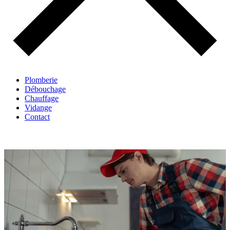
Plomberie
Débouchage
Chauffage
Vidange
Contact