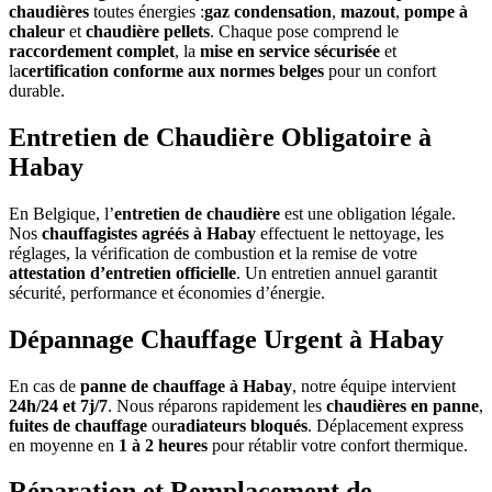
chaudières
toutes énergies :
gaz condensation
,
mazout
,
pompe à
chaleur
et
chaudière pellets
. Chaque pose comprend le
raccordement complet
, la
mise en service sécurisée
et
la
certification conforme aux normes belges
pour un confort
durable.
Entretien de Chaudière Obligatoire à
Habay
En Belgique, l’
entretien de chaudière
est une obligation légale.
Nos
chauffagistes agréés à Habay
effectuent le nettoyage, les
réglages, la vérification de combustion et la remise de votre
attestation d’entretien officielle
. Un entretien annuel garantit
sécurité, performance et économies d’énergie.
Dépannage Chauffage Urgent à Habay
En cas de
panne de chauffage à Habay
, notre équipe intervient
24h/24 et 7j/7
. Nous réparons rapidement les
chaudières en panne
,
fuites de chauffage
ou
radiateurs bloqués
. Déplacement express
en moyenne en
1 à 2 heures
pour rétablir votre confort thermique.
Réparation et Remplacement de