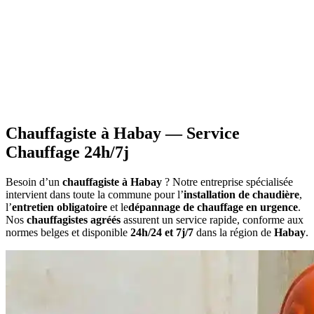
•
Information sur les primes
applicables à votre situation
•
Calcul du montant
estimatif des aides
•
Constitution du dossier
avec documents requis
•
Attestations nécessaires
pour votre demande
Chauffagiste à Habay — Service
Chauffage 24h/7j
Besoin d’un
chauffagiste à Habay
? Notre entreprise spécialisée
intervient dans toute la commune pour l’
installation de chaudière
,
l’
entretien obligatoire
et le
dépannage de chauffage en urgence
.
Nos
chauffagistes agréés
assurent un service rapide, conforme aux
normes belges et disponible
24h/24 et 7j/7
dans la région de
Habay
.