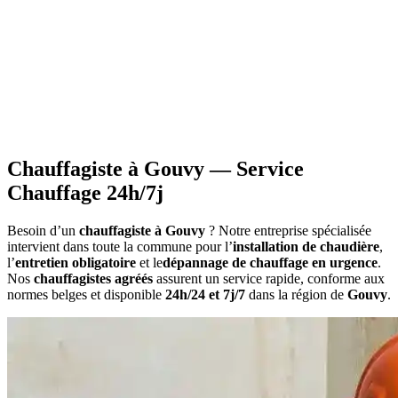
•
Information sur les primes
applicables à votre situation
•
Calcul du montant
estimatif des aides
•
Constitution du dossier
avec documents requis
•
Attestations nécessaires
pour votre demande
Chauffagiste à Gouvy — Service
Chauffage 24h/7j
Besoin d’un
chauffagiste à Gouvy
? Notre entreprise spécialisée
intervient dans toute la commune pour l’
installation de chaudière
,
l’
entretien obligatoire
et le
dépannage de chauffage en urgence
.
Nos
chauffagistes agréés
assurent un service rapide, conforme aux
normes belges et disponible
24h/24 et 7j/7
dans la région de
Gouvy
.