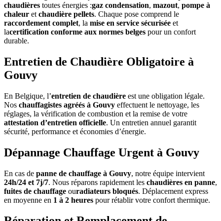
chaudières
toutes énergies :
gaz condensation
,
mazout
,
pompe à
chaleur
et
chaudière pellets
. Chaque pose comprend le
raccordement complet
, la
mise en service sécurisée
et
la
certification conforme aux normes belges
pour un confort
durable.
Entretien de Chaudière Obligatoire à
Gouvy
En Belgique, l’
entretien de chaudière
est une obligation légale.
Nos
chauffagistes agréés à Gouvy
effectuent le nettoyage, les
réglages, la vérification de combustion et la remise de votre
attestation d’entretien officielle
. Un entretien annuel garantit
sécurité, performance et économies d’énergie.
Dépannage Chauffage Urgent à Gouvy
En cas de
panne de chauffage à Gouvy
, notre équipe intervient
24h/24 et 7j/7
. Nous réparons rapidement les
chaudières en panne
,
fuites de chauffage
ou
radiateurs bloqués
. Déplacement express
en moyenne en
1 à 2 heures
pour rétablir votre confort thermique.
Réparation et Remplacement de