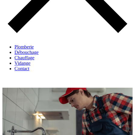
Plomberie
Débouchage
Chauffage
Vidange
Contact