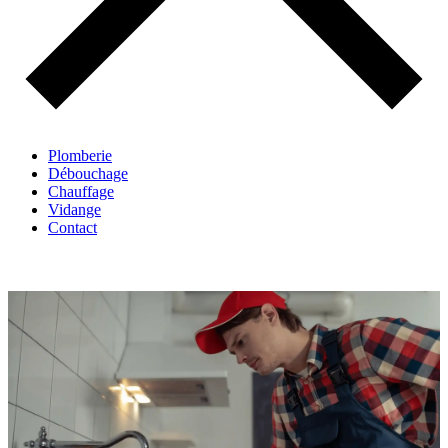
Plomberie
Débouchage
Chauffage
Vidange
Contact