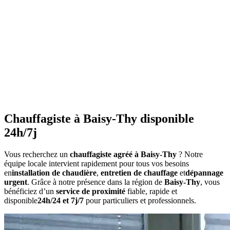
•
Ne couvrez pas les radiateurs
•
Maintenez une température constante
•
Faites l'entretien annuel
•
Consommation anormalement élevée
•
Bruits inhabituels
•
Perte de pression répétée
•
Radiateurs qui ne chauffent pas uniformément
•
Eau chaude irrégulière
Chauffagiste à Baisy-Thy disponible
24h/7j
Vous recherchez un
chauffagiste agréé à Baisy-Thy
? Notre
équipe locale intervient rapidement pour tous vos besoins
en
installation de chaudière
,
entretien de chauffage
et
dépannage
urgent
. Grâce à notre présence dans la région de
Baisy-Thy
, vous
bénéficiez d’un
service de proximité
fiable, rapide et
disponible
24h/24 et 7j/7
pour particuliers et professionnels.