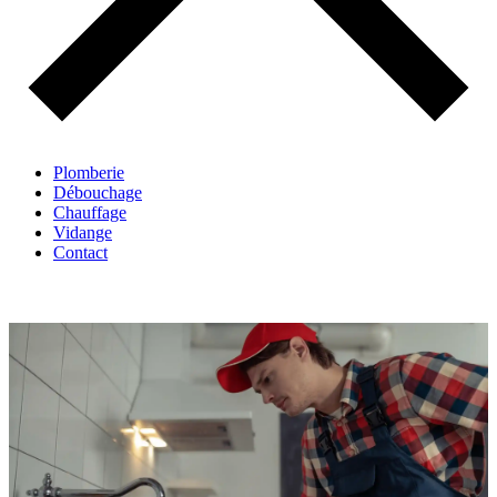
Plomberie
Débouchage
Chauffage
Vidange
Contact