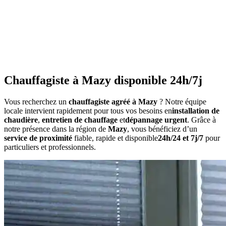
•
Consommation anormalement élevée
•
Bruits inhabituels
•
Perte de pression répétée
•
Radiateurs qui ne chauffent pas uniformément
•
Eau chaude irrégulière
Chauffagiste à Mazy disponible 24h/7j
Vous recherchez un
chauffagiste agréé à Mazy
? Notre équipe
locale intervient rapidement pour tous vos besoins en
installation de
chaudière
,
entretien de chauffage
et
dépannage urgent
. Grâce à
notre présence dans la région de
Mazy
, vous bénéficiez d’un
service de proximité
fiable, rapide et disponible
24h/24 et 7j/7
pour
particuliers et professionnels.