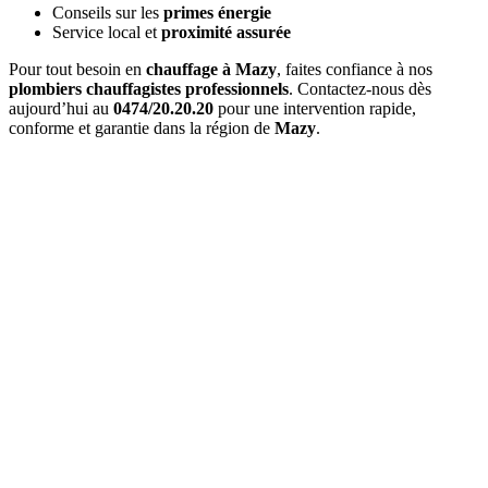
Conseils sur les
primes énergie
Service local et
proximité assurée
Pour tout besoin en
chauffage à Mazy
, faites confiance à nos
plombiers chauffagistes professionnels
. Contactez-nous dès
aujourd’hui au
0474/20.20.20
pour une intervention rapide,
conforme et garantie dans la région de
Mazy
.
Quel est le délai d'
intervention à Mazy
?
Pour une
urgence à Mazy
, nous intervenons généralement en
1 à 2
heures
. Pour les interventions planifiées, nous nous adaptons à vos
disponibilités.
Combien coûte un
entretien de chaudière à Mazy
?
Le prix d'un
entretien à Mazy
varie entre 120€ et 200€ selon le
type de chaudière. Ce tarif inclut l'entretien complet et l'attestation
officielle.