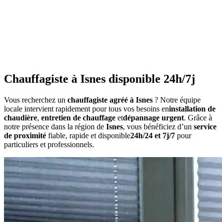
•
Consommation anormalement élevée
•
Bruits inhabituels
•
Perte de pression répétée
•
Radiateurs qui ne chauffent pas uniformément
•
Eau chaude irrégulière
Chauffagiste à Isnes disponible 24h/7j
Vous recherchez un
chauffagiste agréé à Isnes
? Notre équipe
locale intervient rapidement pour tous vos besoins en
installation de
chaudière
,
entretien de chauffage
et
dépannage urgent
. Grâce à
notre présence dans la région de
Isnes
, vous bénéficiez d’un
service
de proximité
fiable, rapide et disponible
24h/24 et 7j/7
pour
particuliers et professionnels.