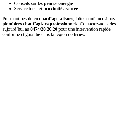
Conseils sur les
primes énergie
Service local et
proximité assurée
Pour tout besoin en
chauffage à Isnes
, faites confiance à nos
plombiers chauffagistes professionnels
. Contactez-nous dès
aujourd’hui au
0474/20.20.20
pour une intervention rapide,
conforme et garantie dans la région de
Isnes
.
Quel est le délai d'
intervention à Isnes
?
Pour une
urgence à Isnes
, nous intervenons généralement en
1 à 2
heures
. Pour les interventions planifiées, nous nous adaptons à vos
disponibilités.
Combien coûte un
entretien de chaudière à Isnes
?
Le prix d'un
entretien à Isnes
varie entre 120€ et 200€ selon le type
de chaudière. Ce tarif inclut l'entretien complet et l'attestation
officielle.
Proposez-vous un
contrat d'entretien
?