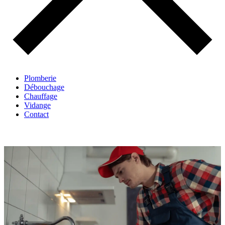
Plomberie
Débouchage
Chauffage
Vidange
Contact