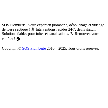
SOS Plomberie : votre expert en plomberie, débouchage et vidange
de fosse septique ! 🚿 Interventions rapides 24/7, devis gratuit.
Solutions fiables pour fuites et canalisations. 🔧 Retrouvez votre
confort ! 🏠
Copyright ©
SOS Plomberie
2010 – 2025. Tous droits réservés.
À Propos
Blog
Mentions légales
Copyright
Plomberie
Débouchage
Vidange
Chauffage