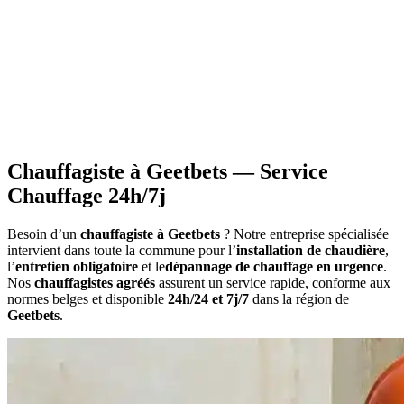
•
Information sur les primes
applicables à votre situation
•
Calcul du montant
estimatif des aides
•
Constitution du dossier
avec documents requis
•
Attestations nécessaires
pour votre demande
Chauffagiste à Geetbets — Service
Chauffage 24h/7j
Besoin d’un
chauffagiste à Geetbets
? Notre entreprise spécialisée
intervient dans toute la commune pour l’
installation de chaudière
,
l’
entretien obligatoire
et le
dépannage de chauffage en urgence
.
Nos
chauffagistes agréés
assurent un service rapide, conforme aux
normes belges et disponible
24h/24 et 7j/7
dans la région de
Geetbets
.