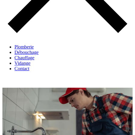
Plomberie
Débouchage
Chauffage
Vidange
Contact