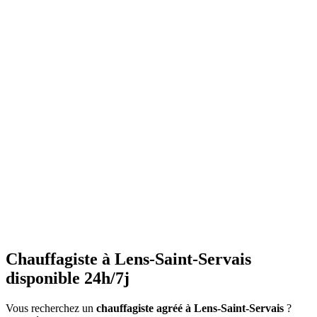
•
Vérifiez la pression
régulièrement (entre 1 et 1.5 bars)
•
Purgez les radiateurs
avant l'hiver
•
Ne couvrez pas les radiateurs
•
Maintenez une température constante
•
Faites l'entretien annuel
•
Consommation anormalement élevée
•
Bruits inhabituels
•
Perte de pression répétée
•
Radiateurs qui ne chauffent pas uniformément
•
Eau chaude irrégulière
Chauffagiste à Lens-Saint-Servais
disponible 24h/7j
Vous recherchez un
chauffagiste agréé à Lens-Saint-Servais
?