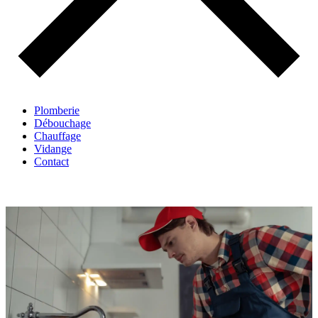
Plomberie
Débouchage
Chauffage
Vidange
Contact