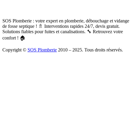
SOS Plomberie : votre expert en plomberie, débouchage et vidange
de fosse septique ! 🚿 Interventions rapides 24/7, devis gratuit.
Solutions fiables pour fuites et canalisations. 🔧 Retrouvez votre
confort ! 🏠
Copyright ©
SOS Plomberie
2010 – 2025. Tous droits réservés.
À Propos
Blog
Mentions légales
Copyright
Plomberie
Débouchage
Vidange
Chauffage