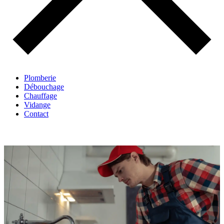
Plomberie
Débouchage
Chauffage
Vidange
Contact