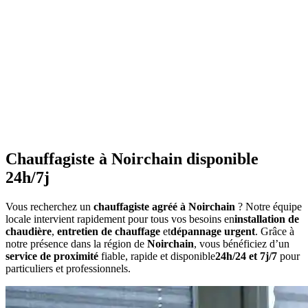
•
Ne couvrez pas les radiateurs
•
Maintenez une température constante
•
Faites l'entretien annuel
•
Consommation anormalement élevée
•
Bruits inhabituels
•
Perte de pression répétée
•
Radiateurs qui ne chauffent pas uniformément
•
Eau chaude irrégulière
Chauffagiste à Noirchain disponible
24h/7j
Vous recherchez un
chauffagiste agréé à Noirchain
? Notre équipe
locale intervient rapidement pour tous vos besoins en
installation de
chaudière
,
entretien de chauffage
et
dépannage urgent
. Grâce à
notre présence dans la région de
Noirchain
, vous bénéficiez d’un
service de proximité
fiable, rapide et disponible
24h/24 et 7j/7
pour
particuliers et professionnels.