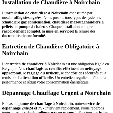
Installation de Chaudière à Noirchain
L’
installation de chaudière à Noirchain
est assurée par
nos
chauffagistes agréés
. Nous posons tous types de systèmes
:
chaudière gaz condensation
,
chaudière mazout
,
chaudière à
pellets
ou
pompe à chaleur
. Chaque installation comprend le
raccordement complet
, la
mise en service
et la remise des
documents de conformité
.
Entretien de Chaudière Obligatoire à
Noirchain
L’
entretien de chaudière à Noirchain
est une obligation légale en
Belgique. Nos
chauffagistes certifiés
effectuent un
nettoyage
approfondi
, le
réglage du brûleur
, le contrôle des sécurités et la
remise de l’
attestation officielle
. Un entretien régulier améliore la
performance et réduit votre consommation énergétique.
Dépannage Chauffage Urgent à Noirchain
En cas de
panne de chauffage à Noirchain
, notre
service de
dépannage 24h/24 et 7j/7
intervient rapidement. Nous réparons
toutes marques de
chaudières gaz ou mazout
, détectons les
fuites