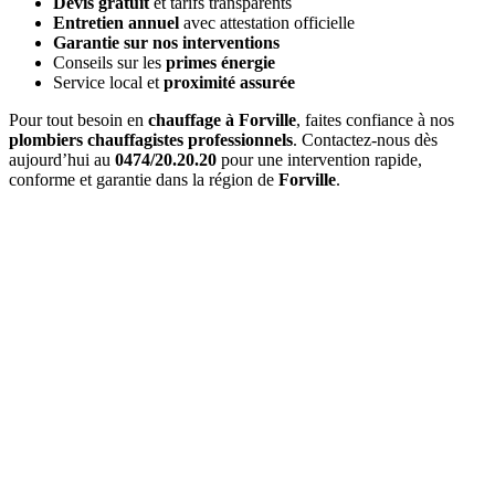
Devis gratuit
et tarifs transparents
Entretien annuel
avec attestation officielle
Garantie sur nos interventions
Conseils sur les
primes énergie
Service local et
proximité assurée
Pour tout besoin en
chauffage à Forville
, faites confiance à nos
plombiers chauffagistes professionnels
. Contactez-nous dès
aujourd’hui au
0474/20.20.20
pour une intervention rapide,
conforme et garantie dans la région de
Forville
.
Quel est le délai d'
intervention à Forville
?
Pour une
urgence à Forville
, nous intervenons généralement en
1 à
2 heures
. Pour les interventions planifiées, nous nous adaptons à
vos disponibilités.
Combien coûte un
entretien de chaudière à Forville
?