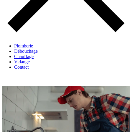
Plomberie
Débouchage
Chauffage
Vidange
Contact