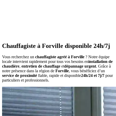
•
Consommation anormalement élevée
•
Bruits inhabituels
•
Perte de pression répétée
•
Radiateurs qui ne chauffent pas uniformément
•
Eau chaude irrégulière
Chauffagiste à Forville disponible 24h/7j
Vous recherchez un
chauffagiste agréé à Forville
? Notre équipe
locale intervient rapidement pour tous vos besoins en
installation de
chaudière
,
entretien de chauffage
et
dépannage urgent
. Grâce à
notre présence dans la région de
Forville
, vous bénéficiez d’un
service de proximité
fiable, rapide et disponible
24h/24 et 7j/7
pour
particuliers et professionnels.