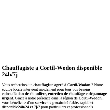
•
Vérifiez la pression
régulièrement (entre 1 et 1.5 bars)
•
Purgez les radiateurs
avant l'hiver
•
Ne couvrez pas les radiateurs
•
Maintenez une température constante
•
Faites l'entretien annuel
•
Consommation anormalement élevée
•
Bruits inhabituels
•
Perte de pression répétée
•
Radiateurs qui ne chauffent pas uniformément
•
Eau chaude irrégulière
Chauffagiste à Cortil-Wodon disponible
24h/7j
Vous recherchez un
chauffagiste agréé à Cortil-Wodon
? Notre
équipe locale intervient rapidement pour tous vos besoins
en
installation de chaudière
,
entretien de chauffage
et
dépannage
urgent
. Grâce à notre présence dans la région de
Cortil-Wodon
,
vous bénéficiez d’un
service de proximité
fiable, rapide et
disponible
24h/24 et 7j/7
pour particuliers et professionnels.