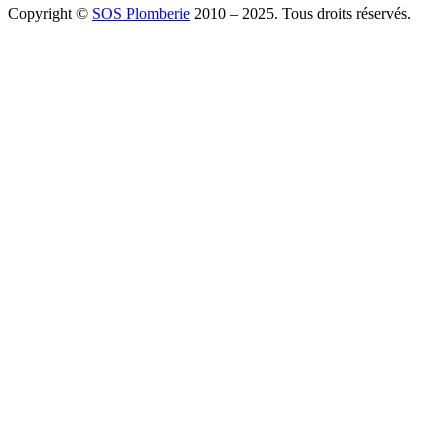
Copyright ©
SOS Plomberie
2010 – 2025. Tous droits réservés.
À Propos
Blog
Mentions légales
Copyright
Plomberie
Débouchage
Vidange
Chauffage
Facebook
Twitter
Youtube
Tiktok