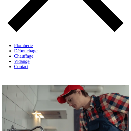
Plomberie
Débouchage
Chauffage
Vidange
Contact