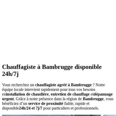
•
Purgez les radiateurs
avant l'hiver
•
Ne couvrez pas les radiateurs
•
Maintenez une température constante
•
Faites l'entretien annuel
•
Consommation anormalement élevée
•
Bruits inhabituels
•
Perte de pression répétée
•
Radiateurs qui ne chauffent pas uniformément
•
Eau chaude irrégulière
Chauffagiste à Bambrugge disponible
24h/7j
Vous recherchez un
chauffagiste agréé à Bambrugge
? Notre
équipe locale intervient rapidement pour tous vos besoins
en
installation de chaudière
,
entretien de chauffage
et
dépannage
urgent
. Grâce à notre présence dans la région de
Bambrugge
, vous
bénéficiez d’un
service de proximité
fiable, rapide et
disponible
24h/24 et 7j/7
pour particuliers et professionnels.