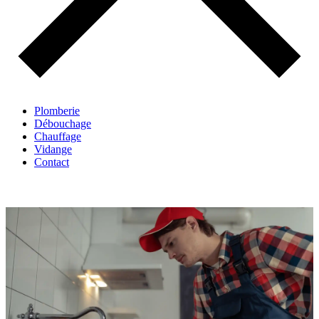
Plomberie
Débouchage
Chauffage
Vidange
Contact