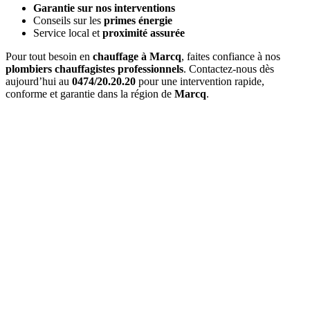
Garantie sur nos interventions
Conseils sur les
primes énergie
Service local et
proximité assurée
Pour tout besoin en
chauffage à Marcq
, faites confiance à nos
plombiers chauffagistes professionnels
. Contactez-nous dès
aujourd’hui au
0474/20.20.20
pour une intervention rapide,
conforme et garantie dans la région de
Marcq
.
Quel est le délai d'
intervention à Marcq
?
Pour une
urgence à Marcq
, nous intervenons généralement en
1 à
2 heures
. Pour les interventions planifiées, nous nous adaptons à
vos disponibilités.
Combien coûte un
entretien de chaudière à Marcq
?
Le prix d'un
entretien à Marcq
varie entre 120€ et 200€ selon le
type de chaudière. Ce tarif inclut l'entretien complet et l'attestation