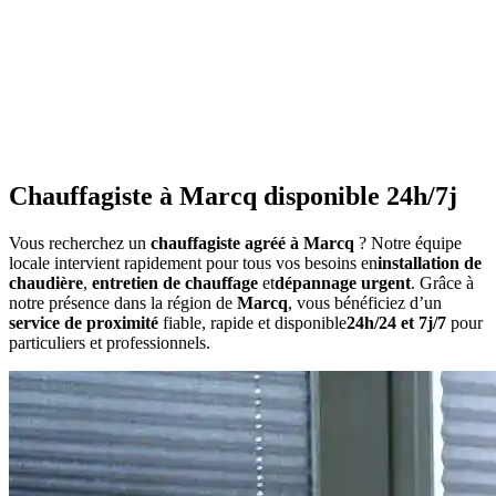
•
Consommation anormalement élevée
•
Bruits inhabituels
•
Perte de pression répétée
•
Radiateurs qui ne chauffent pas uniformément
•
Eau chaude irrégulière
Chauffagiste à Marcq disponible 24h/7j
Vous recherchez un
chauffagiste agréé à Marcq
? Notre équipe
locale intervient rapidement pour tous vos besoins en
installation de
chaudière
,
entretien de chauffage
et
dépannage urgent
. Grâce à
notre présence dans la région de
Marcq
, vous bénéficiez d’un
service de proximité
fiable, rapide et disponible
24h/24 et 7j/7
pour
particuliers et professionnels.