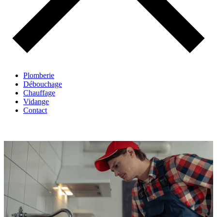
Plomberie
Débouchage
Chauffage
Vidange
Contact