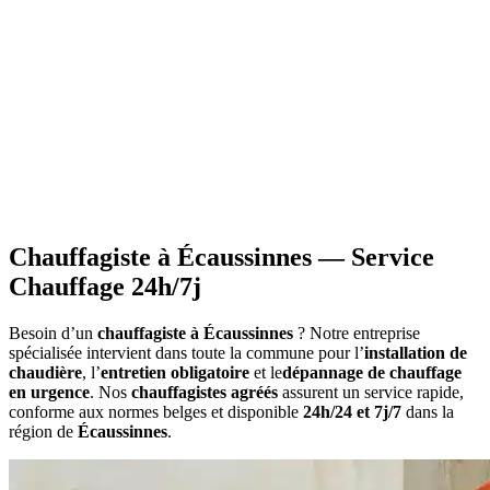
•
Réductions fiscales
- Avantages TVA réduite pour certains
travaux
•
Information sur les primes
applicables à votre situation
•
Calcul du montant
estimatif des aides
•
Constitution du dossier
avec documents requis
•
Attestations nécessaires
pour votre demande
Chauffagiste à Écaussinnes — Service
Chauffage 24h/7j
Besoin d’un
chauffagiste à Écaussinnes
? Notre entreprise
spécialisée intervient dans toute la commune pour l’
installation de
chaudière
, l’
entretien obligatoire
et le
dépannage de chauffage
en urgence
. Nos
chauffagistes agréés
assurent un service rapide,
conforme aux normes belges et disponible
24h/24 et 7j/7
dans la
région de
Écaussinnes
.