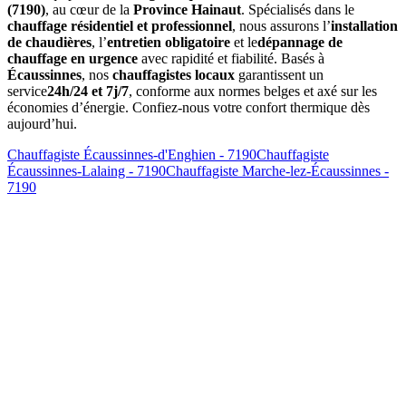
(7190)
, au cœur de la
Province Hainaut
. Spécialisés dans le
chauffage résidentiel et professionnel
, nous assurons l’
installation
de chaudières
, l’
entretien obligatoire
et le
dépannage de
chauffage en urgence
avec rapidité et fiabilité. Basés à
Écaussinnes
, nos
chauffagistes locaux
garantissent un
service
24h/24 et 7j/7
, conforme aux normes belges et axé sur les
économies d’énergie. Confiez-nous votre confort thermique dès
aujourd’hui.
Chauffagiste Écaussinnes-d'Enghien - 7190
Chauffagiste
Écaussinnes-Lalaing - 7190
Chauffagiste Marche-lez-Écaussinnes -
7190
Combien coûte un
entretien de chaudière à Écaussinnes
?
Le prix d'un
entretien à Écaussinnes
varie entre 120€ et 200€
selon le type de chaudière (gaz, mazout, pellets). Ce tarif inclut le