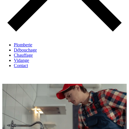
Plomberie
Débouchage
Chauffage
Vidange
Contact