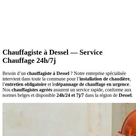
•
Information sur les primes
applicables à votre situation
•
Calcul du montant
estimatif des aides
•
Constitution du dossier
avec documents requis
•
Attestations nécessaires
pour votre demande
Chauffagiste à Dessel — Service
Chauffage 24h/7j
Besoin d’un
chauffagiste à Dessel
? Notre entreprise spécialisée
intervient dans toute la commune pour l’
installation de chaudière
,
l’
entretien obligatoire
et le
dépannage de chauffage en urgence
.
Nos
chauffagistes agréés
assurent un service rapide, conforme aux
normes belges et disponible
24h/24 et 7j/7
dans la région de
Dessel
.