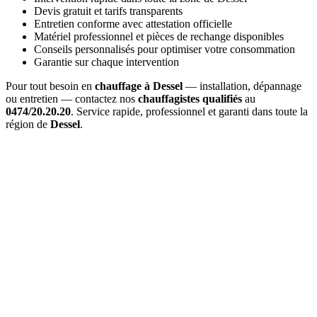
Devis gratuit et tarifs transparents
Entretien conforme avec attestation officielle
Matériel professionnel et pièces de rechange disponibles
Conseils personnalisés pour optimiser votre consommation
Garantie sur chaque intervention
Pour tout besoin en
chauffage à Dessel
— installation, dépannage
ou entretien — contactez nos
chauffagistes qualifiés
au
0474/20.20.20
. Service rapide, professionnel et garanti dans toute la
région de
Dessel
.
Combien coûte un
entretien de chaudière à Dessel
?
Le prix d'un
entretien à Dessel
varie entre 120€ et 200€ selon le
type de chaudière (gaz, mazout, pellets). Ce tarif inclut le nettoyage
complet, les réglages, l'analyse, et l'attestation officielle.
Dans quel délai intervenez-vous pour une
urgence à Dessel
?