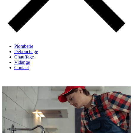
Plomberie
Débouchage
Chauffage
Vidange
Contact