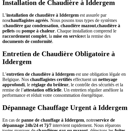
Installation de Chaudière à Iddergem
L’
installation de chaudière à Iddergem
est assurée par
nos
chauffagistes agréés
. Nous posons tous types de systèmes
:
chaudière gaz condensation
,
chaudière mazout
,
chaudière à
pellets
ou
pompe à chaleur
. Chaque installation comprend le
raccordement complet
, la
mise en service
et la remise des
documents de conformité
.
Entretien de Chaudière Obligatoire à
Iddergem
L’
entretien de chaudière à Iddergem
est une obligation légale en
Belgique. Nos
chauffagistes certifiés
effectuent un
nettoyage
approfondi
, le
réglage du brûleur
, le contrôle des sécurités et la
remise de l’
attestation officielle
. Un entretien régulier améliore la
performance et réduit votre consommation énergétique.
Dépannage Chauffage Urgent à Iddergem
En cas de
panne de chauffage à Iddergem
, notre
service de
dépannage 24h/24 et 7j/7
intervient rapidement. Nous réparons
toutes marques de
chaudières gaz ou mazout
, détectons les
fuites