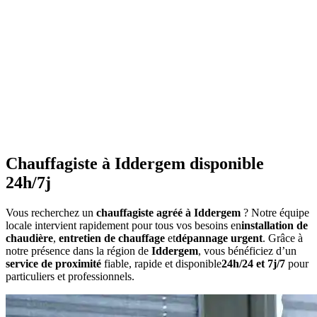
•
Ne couvrez pas les radiateurs
•
Maintenez une température constante
•
Faites l'entretien annuel
•
Consommation anormalement élevée
•
Bruits inhabituels
•
Perte de pression répétée
•
Radiateurs qui ne chauffent pas uniformément
•
Eau chaude irrégulière
Chauffagiste à Iddergem disponible
24h/7j
Vous recherchez un
chauffagiste agréé à Iddergem
? Notre équipe
locale intervient rapidement pour tous vos besoins en
installation de
chaudière
,
entretien de chauffage
et
dépannage urgent
. Grâce à
notre présence dans la région de
Iddergem
, vous bénéficiez d’un
service de proximité
fiable, rapide et disponible
24h/24 et 7j/7
pour
particuliers et professionnels.