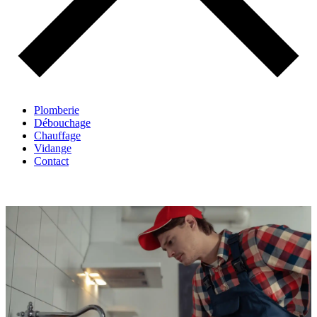
Plomberie
Débouchage
Chauffage
Vidange
Contact