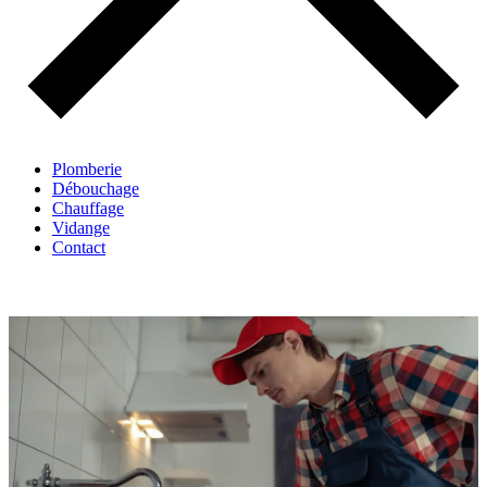
Plomberie
Débouchage
Chauffage
Vidange
Contact