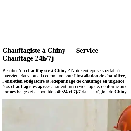
•
Information sur les primes
applicables à votre situation
•
Calcul du montant
estimatif des aides
•
Constitution du dossier
avec documents requis
•
Attestations nécessaires
pour votre demande
Chauffagiste à Chiny — Service
Chauffage 24h/7j
Besoin d’un
chauffagiste à Chiny
? Notre entreprise spécialisée
intervient dans toute la commune pour l’
installation de chaudière
,
l’
entretien obligatoire
et le
dépannage de chauffage en urgence
.
Nos
chauffagistes agréés
assurent un service rapide, conforme aux
normes belges et disponible
24h/24 et 7j/7
dans la région de
Chiny
.