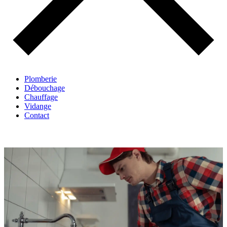
Plomberie
Débouchage
Chauffage
Vidange
Contact