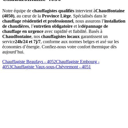
Notre équipe de
chauffagistes qualifiés
intervient à
Chaudfontaine
(4050)
, au cœur de la
Province Liège
. Spécialisés dans le
chauffage résidentiel et professionnel
, nous assurons l’
installation
de chaudières
, l’
entretien obligatoire
et le
dépannage de
chauffage en urgence
avec rapidité et fiabilité. Basés à
Chaudfontaine
, nos
chauffagistes locaux
garantissent un
service
24h/24 et 7j/7
, conforme aux normes belges et axé sur les
économies d’énergie. Confiez-nous votre confort thermique dès
aujourd’hui.
Chauffagiste Beaufays - 4052
Chauffagiste Embourg -
4053
Chauffagiste Vaux-sous-Chèvremont - 4051