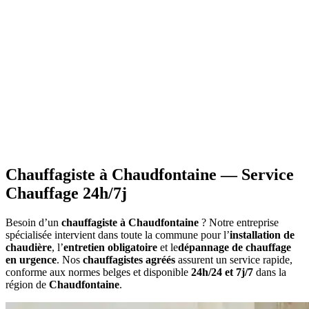
•
Réductions fiscales
- Avantages TVA réduite pour certains
travaux
•
Information sur les primes
applicables à votre situation
•
Calcul du montant
estimatif des aides
•
Constitution du dossier
avec documents requis
•
Attestations nécessaires
pour votre demande
Chauffagiste à Chaudfontaine — Service
Chauffage 24h/7j
Besoin d’un
chauffagiste à Chaudfontaine
? Notre entreprise
spécialisée intervient dans toute la commune pour l’
installation de
chaudière
, l’
entretien obligatoire
et le
dépannage de chauffage
en urgence
. Nos
chauffagistes agréés
assurent un service rapide,
conforme aux normes belges et disponible
24h/24 et 7j/7
dans la
région de
Chaudfontaine
.