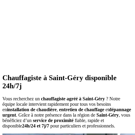
•
Purgez les radiateurs
avant l'hiver
•
Ne couvrez pas les radiateurs
•
Maintenez une température constante
•
Faites l'entretien annuel
•
Consommation anormalement élevée
•
Bruits inhabituels
•
Perte de pression répétée
•
Radiateurs qui ne chauffent pas uniformément
•
Eau chaude irrégulière
Chauffagiste à Saint-Géry disponible
24h/7j
Vous recherchez un
chauffagiste agréé à Saint-Géry
? Notre
équipe locale intervient rapidement pour tous vos besoins
en
installation de chaudière
,
entretien de chauffage
et
dépannage
urgent
. Grâce à notre présence dans la région de
Saint-Géry
, vous
bénéficiez d’un
service de proximité
fiable, rapide et
disponible
24h/24 et 7j/7
pour particuliers et professionnels.