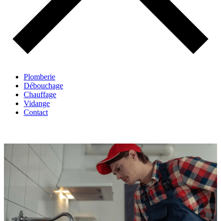
Plomberie
Débouchage
Chauffage
Vidange
Contact