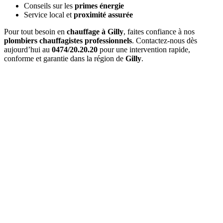
Conseils sur les
primes énergie
Service local et
proximité assurée
Pour tout besoin en
chauffage à Gilly
, faites confiance à nos
plombiers chauffagistes professionnels
. Contactez-nous dès
aujourd’hui au
0474/20.20.20
pour une intervention rapide,
conforme et garantie dans la région de
Gilly
.
Quel est le délai d'
intervention à Gilly
?
Pour une
urgence à Gilly
, nous intervenons généralement en
1 à 2
heures
. Pour les interventions planifiées, nous nous adaptons à vos
disponibilités.
Combien coûte un
entretien de chaudière à Gilly
?
Le prix d'un
entretien à Gilly
varie entre 120€ et 200€ selon le type
de chaudière. Ce tarif inclut l'entretien complet et l'attestation
officielle.
Proposez-vous un
contrat d'entretien
?