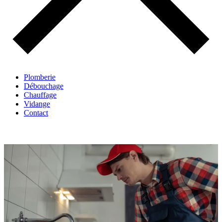
Plomberie
Débouchage
Chauffage
Vidange
Contact