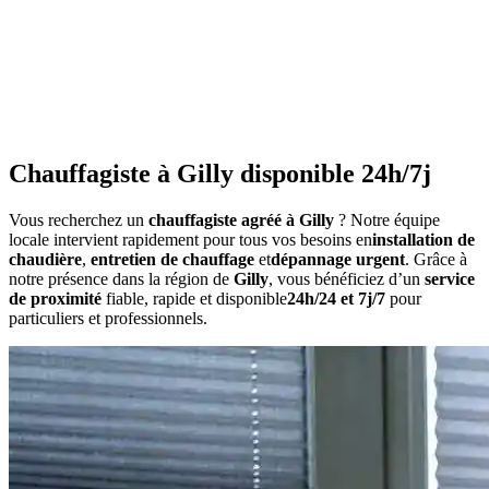
•
Consommation anormalement élevée
•
Bruits inhabituels
•
Perte de pression répétée
•
Radiateurs qui ne chauffent pas uniformément
•
Eau chaude irrégulière
Chauffagiste à Gilly disponible 24h/7j
Vous recherchez un
chauffagiste agréé à Gilly
? Notre équipe
locale intervient rapidement pour tous vos besoins en
installation de
chaudière
,
entretien de chauffage
et
dépannage urgent
. Grâce à
notre présence dans la région de
Gilly
, vous bénéficiez d’un
service
de proximité
fiable, rapide et disponible
24h/24 et 7j/7
pour
particuliers et professionnels.