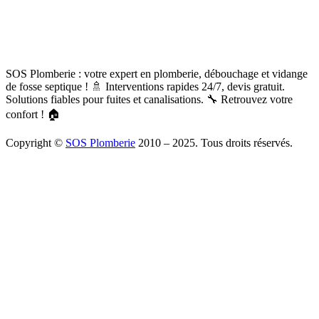
SOS Plomberie : votre expert en plomberie, débouchage et vidange
de fosse septique ! 🚿 Interventions rapides 24/7, devis gratuit.
Solutions fiables pour fuites et canalisations. 🔧 Retrouvez votre
confort ! 🏠
Copyright ©
SOS Plomberie
2010 – 2025. Tous droits réservés.
À Propos
Blog
Mentions légales
Copyright
Plomberie
Débouchage
Vidange
Chauffage