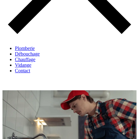
Plomberie
Débouchage
Chauffage
Vidange
Contact