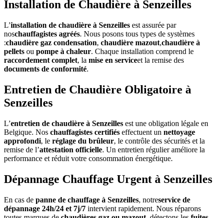
Installation de Chaudière à Senzeilles
L’
installation de chaudière à Senzeilles
est assurée par
nos
chauffagistes agréés
. Nous posons tous types de systèmes
:
chaudière gaz condensation
,
chaudière mazout
,
chaudière à
pellets
ou
pompe à chaleur
. Chaque installation comprend le
raccordement complet
, la
mise en service
et la remise des
documents de conformité
.
Entretien de Chaudière Obligatoire à
Senzeilles
L’
entretien de chaudière à Senzeilles
est une obligation légale en
Belgique. Nos
chauffagistes certifiés
effectuent un
nettoyage
approfondi
, le
réglage du brûleur
, le contrôle des sécurités et la
remise de l’
attestation officielle
. Un entretien régulier améliore la
performance et réduit votre consommation énergétique.
Dépannage Chauffage Urgent à Senzeilles
En cas de
panne de chauffage à Senzeilles
, notre
service de
dépannage 24h/24 et 7j/7
intervient rapidement. Nous réparons
toutes marques de
chaudières gaz ou mazout
, détectons les
fuites