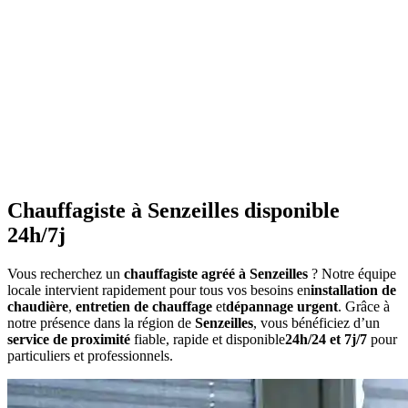
•
Ne couvrez pas les radiateurs
•
Maintenez une température constante
•
Faites l'entretien annuel
•
Consommation anormalement élevée
•
Bruits inhabituels
•
Perte de pression répétée
•
Radiateurs qui ne chauffent pas uniformément
•
Eau chaude irrégulière
Chauffagiste à Senzeilles disponible
24h/7j
Vous recherchez un
chauffagiste agréé à Senzeilles
? Notre équipe
locale intervient rapidement pour tous vos besoins en
installation de
chaudière
,
entretien de chauffage
et
dépannage urgent
. Grâce à
notre présence dans la région de
Senzeilles
, vous bénéficiez d’un
service de proximité
fiable, rapide et disponible
24h/24 et 7j/7
pour
particuliers et professionnels.