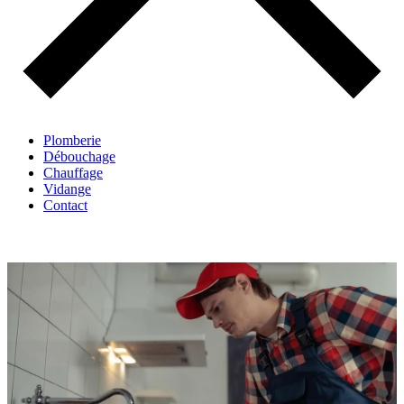
Plomberie
Débouchage
Chauffage
Vidange
Contact