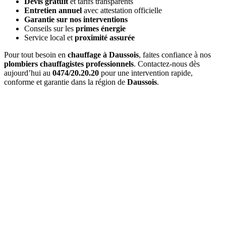
Devis gratuit
et tarifs transparents
Entretien annuel
avec attestation officielle
Garantie sur nos interventions
Conseils sur les
primes énergie
Service local et
proximité assurée
Pour tout besoin en
chauffage à Daussois
, faites confiance à nos
plombiers chauffagistes professionnels
. Contactez-nous dès
aujourd’hui au
0474/20.20.20
pour une intervention rapide,
conforme et garantie dans la région de
Daussois
.
Quel est le délai d'
intervention à Daussois
?
Pour une
urgence à Daussois
, nous intervenons généralement en
1
à 2 heures
. Pour les interventions planifiées, nous nous adaptons à
vos disponibilités.