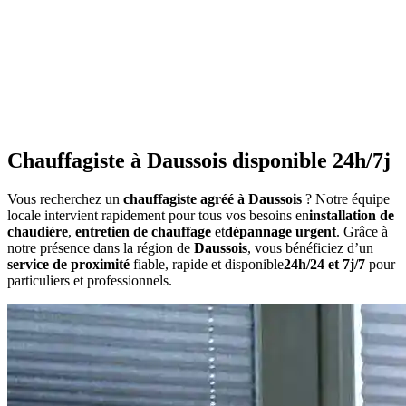
•
Consommation anormalement élevée
•
Bruits inhabituels
•
Perte de pression répétée
•
Radiateurs qui ne chauffent pas uniformément
•
Eau chaude irrégulière
Chauffagiste à Daussois disponible 24h/7j
Vous recherchez un
chauffagiste agréé à Daussois
? Notre équipe
locale intervient rapidement pour tous vos besoins en
installation de
chaudière
,
entretien de chauffage
et
dépannage urgent
. Grâce à
notre présence dans la région de
Daussois
, vous bénéficiez d’un
service de proximité
fiable, rapide et disponible
24h/24 et 7j/7
pour
particuliers et professionnels.