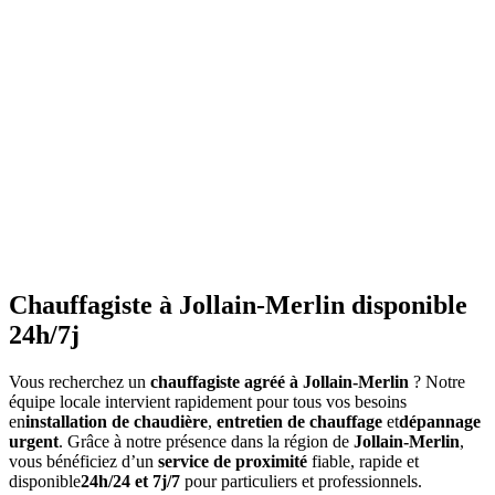
•
Vérifiez la pression
régulièrement (entre 1 et 1.5 bars)
•
Purgez les radiateurs
avant l'hiver
•
Ne couvrez pas les radiateurs
•
Maintenez une température constante
•
Faites l'entretien annuel
•
Consommation anormalement élevée
•
Bruits inhabituels
•
Perte de pression répétée
•
Radiateurs qui ne chauffent pas uniformément
•
Eau chaude irrégulière
Chauffagiste à Jollain-Merlin disponible
24h/7j
Vous recherchez un
chauffagiste agréé à Jollain-Merlin
? Notre
équipe locale intervient rapidement pour tous vos besoins
en
installation de chaudière
,
entretien de chauffage
et
dépannage
urgent
. Grâce à notre présence dans la région de
Jollain-Merlin
,
vous bénéficiez d’un
service de proximité
fiable, rapide et
disponible
24h/24 et 7j/7
pour particuliers et professionnels.