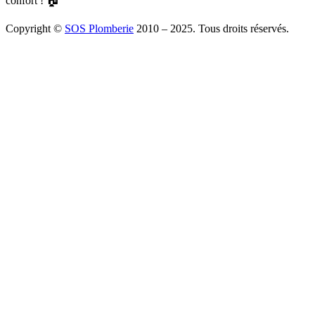
confort ! 🏠
Copyright ©
SOS Plomberie
2010 – 2025. Tous droits réservés.
À Propos
Blog
Mentions légales
Copyright
Plomberie
Débouchage
Vidange
Chauffage
Facebook
Twitter
Youtube
Tiktok