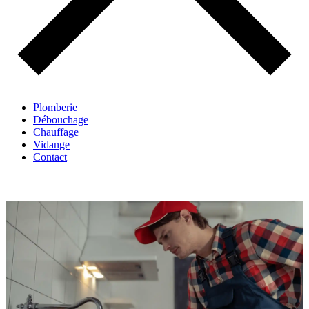
Plomberie
Débouchage
Chauffage
Vidange
Contact